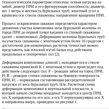
технологическим параметрам отнесены: осевая нагрузка на
забой; диметр ПРИ и его фрезерующая способность; диаметр,
вес 1 метра и жесткость бурильных труб; зенитный угол и
кривизна оси ствола скважины; направление вращения ПРИ.
Процесс искривления скважин определяется характером
движения участка компоновки низа бурильной колонны от
торца ПРИ до первой точки касания со стенкой скважины
(далее – компоновка). Деформацию колонны бурильных труб
на участках скважины с зенитным углом более 16 градусов с
достаточной для инженерных расчетов точностью можно
представить, как плоский изгиб балки под действием
продольных и поперечных сил [2].
Деформация компоновки длиной l, находящегося в стволе
скважины кривизной K с зенитным углом α происходит под
действием следующих сил: Р – реакции забоя на торец ПРИ,
H; R – реакции стенки скважины на боковую поверхность
ПРИ, Н; – нормальная составляющая рассредоточенной
нагрузки от веса бурильных труб, Н/м. Расчетная схема
деформации компоновки в вертикальной плоскости, в
которой начало системы координат находится в центр ПРИ,
ось Х направлена по его оси, а ось Y перпендикулярна оси Х
и направлена вверх, приведена на рисунке 1.