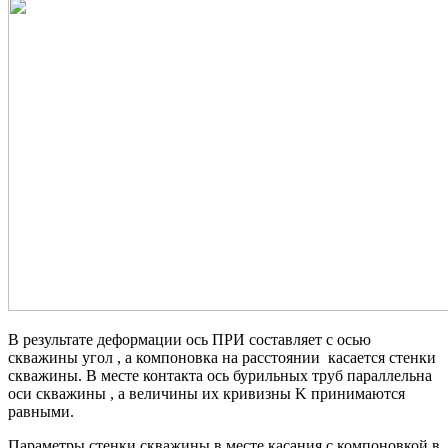
В результате деформации ось ПРИ составляет с осью
скважины угол
, а компоновка на расстоянии
касается стенки
скважины. В месте контакта ось бурильных труб параллельна
оси скважины , а величины их кривизны K принимаются
равными.
Параметры стенки скважины в месте касания с компоновкой в