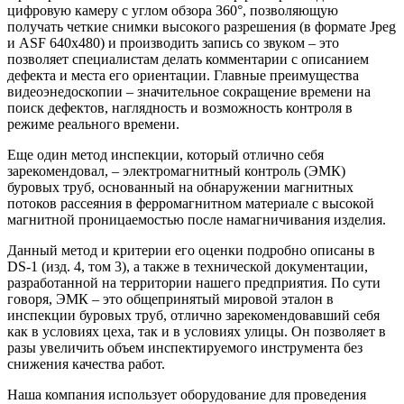
цифровую камеру с углом обзора 360°, позволяющую
получать четкие снимки высокого разрешения (в формате Jpeg
и ASF 640х480) и производить запись со звуком – это
позволяет специалистам делать комментарии с описанием
дефекта и места его ориентации. Главные преимущества
видеоэнедоскопии – значительное сокращение времени на
поиск дефектов, наглядность и возможность контроля в
режиме реального времени.
Еще один метод инспекции, который отлично себя
зарекомендовал, – электромагнитный контроль (ЭМК)
буровых труб, основанный на обнаружении магнитных
потоков рассеяния в ферромагнитном материале с высокой
магнитной проницаемостью после намагничивания изделия.
Данный метод и критерии его оценки подробно описаны в
DS-1 (изд. 4, том 3), а также в технической документации,
разработанной на территории нашего предприятия. По сути
говоря, ЭМК – это общепринятый мировой эталон в
инспекции буровых труб, отлично зарекомендовавший себя
как в условиях цеха, так и в условиях улицы. Он позволяет в
разы увеличить объем инспектируемого инструмента без
снижения качества работ.
Наша компания использует оборудование для проведения