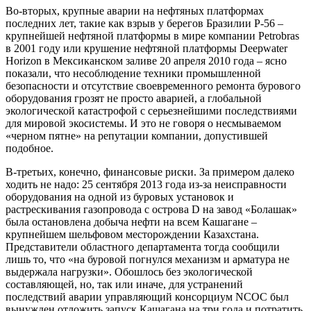
Во-вторых, крупные аварии на нефтяных платформах
последних лет, такие как взрыв у берегов Бразилии Р-56 –
крупнейшей нефтяной платформы в мире компании Petrobras
в 2001 году или крушение нефтяной платформы Deepwater
Horizon в Мексиканском заливе 20 апреля 2010 года – ясно
показали, что несоблюдение техники промышленной
безопасности и отсутствие своевременного ремонта бурового
оборудования грозят не просто аварией, а глобальной
экологической катастрофой с серьезнейшими последствиями
для мировой экосистемы. И это не говоря о несмываемом
«черном пятне» на репутации компании, допустившей
подобное.
В-третьих, конечно, финансовые риски. За примером далеко
ходить не надо: 25 сентября 2013 года из-за неисправности
оборудования на одной из буровых установок и
растрескивания газопровода с острова D на завод «Болашак»
была остановлена добыча нефти на всем Кашагане –
крупнейшем шельфовом месторождении Казахстана.
Представители областного департамента тогда сообщили
лишь то, что «на буровой погнулся механизм и арматура не
выдержала нагрузки». Обошлось без экологической
составляющей, но, так или иначе, для устранений
последствий аварии управляющий консорциум NCOC был
вынужден отложить запуск Кашагана на три года и потратить