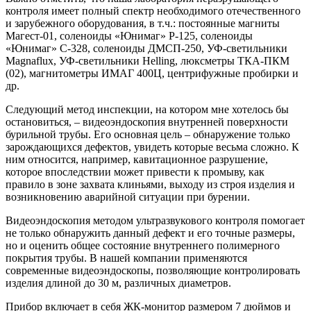
контроля имеет полный спектр необходимого отечественного
и зарубежного оборудования, в т.ч.: постоянные магниты
Магест-01, соленоиды «Юнимаг» Р-125, соленоиды
«Юнимаг» С-328, соленоиды ДМСП-250, УФ-светильники
Magnaflux, УФ-светильники Helling, люксметры ТКА-ПКМ
(02), магнитометры ИМАГ 400Ц, центрифужные пробирки и
др.
Следующий метод инспекции, на котором мне хотелось бы
остановиться, – видеоэндоскопия внутренней поверхности
бурильной трубы. Его основная цель – обнаружение только
зарождающихся дефектов, увидеть которые весьма сложно. К
ним относится, например, кавитационное разрушение,
которое впоследствии может привести к промыву, как
правило в зоне захвата клиньями, выходу из строя изделия и
возникновению аварийной ситуации при бурении.
Видеоэндоскопия методом ультразвукового контроля помогает
не только обнаружить данный дефект и его точные размеры,
но и оценить общее состояние внутреннего полимерного
покрытия трубы. В нашей компании применяются
современные видеоэндоскопы, позволяющие контролировать
изделия длиной до 30 м, различных диаметров.
Прибор включает в себя ЖК-монитор размером 7 дюймов и