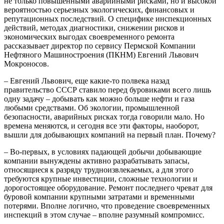
не только повышенными аварийными рисками, но и высокой
вероятностью серьезных экологических, финансовых и
репутационных последствий. О специфике инспекционных
действий, методах диагностики, снижении рисков и
экономических выгодах своевременного ремонта
рассказывает директор по сервису Пермской Компании
Нефтяного Машиностроения (ПКНМ) Евгений Львович
Мокроносов.
– Евгений Львович, еще какие-то полвека назад
правительство СССР ставило перед буровиками всего лишь
одну задачу – добывать как можно больше нефти и газа
любыми средствами. Об экологии, промышленной
безопасности, аварийных рисках тогда говорили мало. Но
времена меняются, и сегодня все эти факторы, наоборот,
вышли для добывающих компаний на первый план. Почему?
– Во-первых, в условиях падающей добычи добывающие
компании вынуждены активно разрабатывать запасы,
относящиеся к разряду трудноизвлекаемых, а для этого
требуются крупные инвестиции, сложные технологии и
дорогостоящее оборудование. Ремонт последнего чреват для
буровой компании крупными затратами и временными
потерями. Вполне логично, что проведение своевременных
инспекций в этом случае – вполне разумный компромисс.