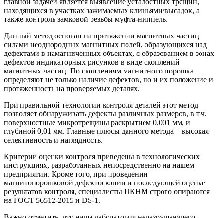
главной задачей является выявление усталостных трещин,
находящихся в участках зажимаемых клиньями/высадок, а
также контроль замковой резьбы муфта-ниппель.
Данный метод основан на притяжении магнитных частиц
силами неоднородных магнитных полей, образующихся над
дефектами в намагниченных объектах, с образованием в зонах
дефектов индикаторных рисунков в виде скоплений
магнитных частиц. По скоплениям магнитного порошка
определяют не только наличие дефектов, но и их положение и
протяженность на проверяемых деталях.
При правильной технологии контроля деталей этот метод
позволяет обнаруживать дефекты различных размеров, в т.ч.
поверхностные микротрещины раскрытием 0,001 мм, и
глубиной 0,01 мм. Главные плюсы данного метода – высокая
селективность и наглядность.
Критерии оценки контроля приведены в технологических
инструкциях, разработанных непосредственно на нашем
предприятии. Кроме того, при проведении
магнитопорошковой дефектоскопии и последующей оценке
результатов контроля, специалисты ПКНМ строго опираются
на ГОСТ 56512-2015 и DS-1.
Важно отметить, что наша лаборатория неразрушающего