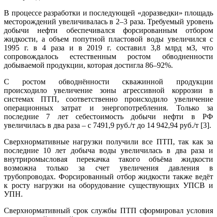
В процессе разработки и последующей «доразведки» площадь
месторождений увеличивалась в 2–3 раза. Требуемый уровень
добычи нефти обеспечивался форсированным отбором
жидкости, а объем попутной пластовой воды увеличился с
1995 г. в 4 раза и в 2019 г. составил 3,8 млрд м3, что
сопровождалось естественным ростом обводненности
добываемой продукции, которая достигла 86–92%.
С ростом обводнённости скважинной продукции
происходило увеличение зоны агрессивной коррозии в
системах ПТП, соответственно происходило увеличение
операционных затрат и энергопотребления. Только за
последние 7 лет себестоимость добычи нефти в РФ
увеличилась в два раза – с 7491,9 руб./т до 14 942,94 руб./т [3].
Сверхнормативные нагрузки получили все ПТП, так как за
последние 10 лет добыча воды увеличилась в два раза и
внутриромысловая перекачка такого объёма жидкости
возможна только за счет увеличения давления в
трубопроводах. Форсированный отбор жидкости также ведёт
к росту нагрузки на оборудование существующих УПСВ и
УПН.
Сверхнормативный срок службы ПТП сформировал условия