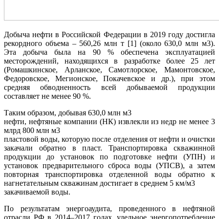
Добыча нефти в Российской Федерации в 2019 году достигла
рекордного объема – 560,26 млн т [1] (около 630,0 млн м3).
Эта добыча была на 90 % обеспечена эксплуатацией
месторождений, находящихся в разработке более 25 лет
(Ромашкинское, Арланское, Самотлорское, Мамонтовское,
Федоровское, Мегионское, Покачевское и др.), при этом
средняя обводненность всей добываемой продукции
составляет не менее 90 %.
Таким образом, добывая 630,0 млн м3
нефти, нефтяные компании (НК) извлекли из недр не менее 3
млрд 800 млн м3
пластовой воды, которую после отделения от нефти и очистки
закачали обратно в пласт. Транспортировка скважинной
продукции до установок по подготовке нефти (УПН) и
установок предварительного сброса воды (УПСВ), а затем
повторная транспортировка отделенной воды обратно к
нагнетательным скважинам достигает в среднем 5 км/м3
закачиваемой воды.
По результатам энергоаудита, проведенного в нефтяной
отрасли РФ в 2014–2017 годах, удельное энергопотребление