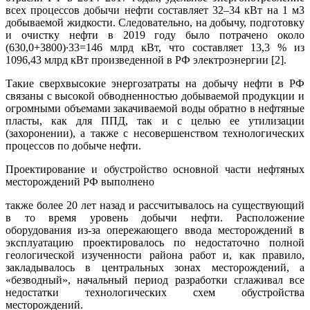
всех процессов добычи нефти составляет 32–34 кВт на 1 м3
добываемой жидкости. Следовательно, на добычу, подготовку
и очистку нефти в 2019 году было потрачено около
(630,0+3800)∙33=146 млрд кВт, что составляет 13,3 % из
1096,43 млрд кВт произведенной в РФ электроэнергии [2].
Такие сверхвысокие энергозатраты на добычу нефти в РФ
связаны с высокой обводненностью добываемой продукции и
огромными объемами закачиваемой воды обратно в нефтяные
пласты, как для ППД, так и с целью ее утилизации
(захоронении), а также с несовершенством технологических
процессов по добыче нефти.
Проектирование и обустройство основной части нефтяных
месторождений РФ выполнено
также более 20 лет назад и рассчитывалось на существующий
в то время уровень добычи нефти. Расположение
оборудования из-за опережающего ввода месторождений в
эксплуатацию проектировалось по недостаточно полной
геологической изученности района работ и, как правило,
закладывалось в центральных зонах месторождений, а
«безводный», начальный период разработки сглаживал все
недостатки технологических схем обустройства
месторождений.