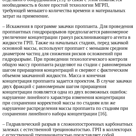
необходимость в более простой технологии МГРП,
требующей меньшего количества времени и материальных
затрат на применение.
– Искажения в программе закачки проппанта. Для проведения
проппантных гиидроразрывов предполагается равномерное
увеличение концентрации гранул расклинивающего агента в
жидкости ГРП. Также на начальных стадиях, перед закачкой
основной массы, используют проппант с меньшим средним
диаметром частиц для снижения рисков осложнений при
гидроразрыве. При проведении технологического контроля
общую массу проппанта разделяют на стадии с равномерным
шагом приращения концентраций и сверяют с фактическим
объемом закачанной жидкости. Масса и конечная
концентрация проппанта задается проектом. В случае закачки
двух фракций с равномерным шагом приращения
концентрации появляется одна из двух возможных ошибок:
нарушение линейного характера изменения концентрации
при сохранении корректной массы по стадиям или же
нарушение распределения массы проппанта по стадиям при
сохранении линейного набора концентрации [16].
– Гидравлический разрыв в сложнопостроенных карбонатных
залежах с естественной трещиноватостью. ГРП в коллекторах
с естественной трещиноватостью представляет собой