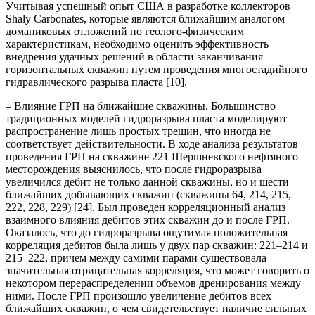
Учитывая успешный опыт США в разработке коллекторов
Shaly Carbonates, которые являются ближайшим аналогом
доманиковых отложений по геолого-физическим
характеристикам, необходимо оценить эффективность
внедрения удачных решений в области заканчивания
горизонтальных скважин путем проведения многостадийного
гидравлического разрыва пласта [10].
– Влияние ГРП на ближайшие скважины. Большинство
традиционных моделей гидроразрыва пласта моделируют
распространение лишь простых трещин, что иногда не
соответствует действительности. В ходе анализа результатов
проведения ГРП на скважине 221 Шершневского нефтяного
месторождения выяснилось, что после гидроразрыва
увеличился дебит не только данной скважины, но и шести
ближайших добывающих скважин (скважины 64, 214, 215,
222, 228, 229) [24]. Был проведен корреляционный анализ
взаимного влияния дебитов этих скважин до и после ГРП.
Оказалось, что до гидроразрыва ощутимая положительная
корреляция дебитов была лишь у двух пар скважин: 221–214 и
215–222, причем между самими парами существовала
значительная отрицательная корреляция, что может говорить о
некотором перераспределении объемов дренирования между
ними. После ГРП произошло увеличение дебитов всех
ближайших скважин, о чем свидетельствует наличие сильных