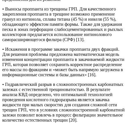
• Выносы проппанта из трещины ГРП. Для качественного
закрепления проппанта в трещине возможно применение
гранул из нитинола, сплава титана (45 %) и никеля (55 %),
обладающего эффектом памяти формы. Также для удержания
песка в зонах перфорации слабосцементированных и рыхлых
коллекторов предлагается использование нитинолового
саморасширяющегося фильтра (СРФ) [13].
• Искажения в программе закачки проппанта двух фракций.
Для решения проблемы предложена математическая модель
изменения концентрации проппанта в закачиваемой жидкости
ГРП, которая позволяет сохранить корректное распределение
его массы по фракциям и «может быть напрямую загружена в
информационные системы и базы данных» [16].
• Гидравлический разрыв в сложнопостроенных карбонатных
залежах с естественной трещиноватостью. В результате
анализа КВД определено, что оптимальной технологией
проведения кислотного гидроразрыва является закачка
жидкости при малых скоростях для создания сложной сети
трещин ГРП, что в условиях сложнопостроенной карбонатной
залежи позволит вовлечь в процесс фильтрации значительное
количество естественных трещин [20].