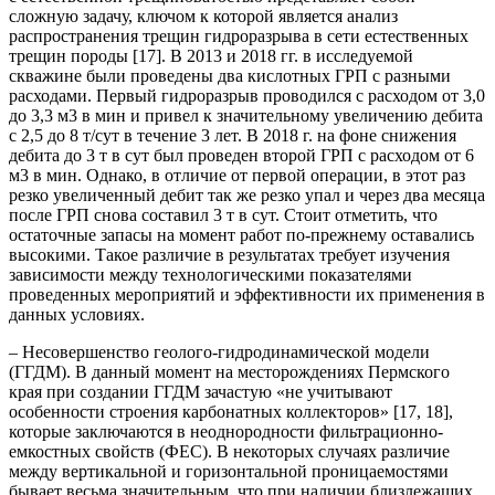
сложную задачу, ключом к которой является анализ
распространения трещин гидроразрыва в сети естественных
трещин породы [17]. В 2013 и 2018 гг. в исследуемой
скважине были проведены два кислотных ГРП с разными
расходами. Первый гидроразрыв проводился с расходом от 3,0
до 3,3 м3 в мин и привел к значительному увеличению дебита
с 2,5 до 8 т/сут в течение 3 лет. В 2018 г. на фоне снижения
дебита до 3 т в сут был проведен второй ГРП с расходом от 6
м3 в мин. Однако, в отличие от первой операции, в этот раз
резко увеличенный дебит так же резко упал и через два месяца
после ГРП снова составил 3 т в сут. Стоит отметить, что
остаточные запасы на момент работ по-прежнему оставались
высокими. Такое различие в результатах требует изучения
зависимости между технологическими показателями
проведенных мероприятий и эффективности их применения в
данных условиях.
– Несовершенство геолого-гидродинамической модели
(ГГДМ). В данный момент на месторождениях Пермского
края при создании ГГДМ зачастую «не учитывают
особенности строения карбонатных коллекторов» [17, 18],
которые заключаются в неоднородности фильтрационно-
емкостных свойств (ФЕС). В некоторых случаях различие
между вертикальной и горизонтальной проницаемостями
бывает весьма значительным, что при наличии близлежащих