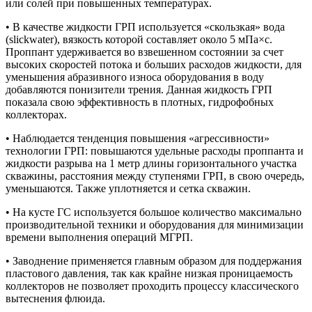
или солей при повышенных температурах.
• В качестве жидкости ГРП используется «скользкая» вода
(slickwater), вязкость которой составляет около 5 мПа×с.
Проппант удерживается во взвешенном состоянии за счет
высоких скоростей потока и больших расходов жидкости, для
уменьшения абразивного износа оборудования в воду
добавляются понизители трения. Данная жидкость ГРП
показала свою эффективность в плотных, гидрофобных
коллекторах.
• Наблюдается тенденция повышения «агрессивности»
технологии ГРП: повышаются удельные расходы проппанта и
жидкости разрыва на 1 метр длины горизонтального участка
скважины, расстояния между ступенями ГРП, в свою очередь,
уменьшаются. Также уплотняется и сетка скважин.
• На кусте ГС используется большое количество максимально
производительной техники и оборудования для минимизации
времени выполнения операций МГРП.
• Заводнение применяется главным образом для поддержания
пластового давления, так как крайне низкая проницаемость
коллекторов не позволяет проходить процессу классического
вытеснения флюида.