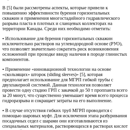
В [5] были рассмотрены аспекты, которые привели к
повышению эффективности бурения горизонтальных
скважин и применения многостадийного гидравлического
разрыва пласта в плотных и сланцевых коллекторах на
территории Канады. Среди них необходимо отметить:
• Использование для бурения горизонтальных скважин
исключительно растворов на углеводородной основе (РУО),
что позволяет значительно сократить риск возникновения
осложнений при проходке ввиду наличия в породе глинистых
компонентов.
• Применение «инновационной технологии на основе
«скользящих» шторок (sliding sleeves)» [5], которая
предполагает использование для МГРП гибкой трубы с
двухпакерной системой. Данная технология позволяет
провести одну стадию ГРП с закачкой до 50 т проппанта всего
за 20 минут, что существенно уменьшает время всего процесса
гидроразрыва и сокращает затраты на его выполнение.
• В случае отсутствия гибких труб МГРП проводится с
помощью шаровых муфт. Для исключения этапа разбуривания
посадочных седел с шарами они изготавливаются из
специальных материалов, растворяющихся в растворах кислот