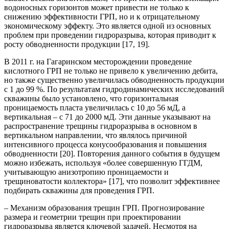
водоносных горизонтов может привести не только к
снижению эффективности ГРП, но и к отрицательному
экономическому эффекту. Это является одной из основных
проблем при проведении гидроразрыва, которая приводит к
росту обводненности продукции [17, 19].
В 2011 г. на Гагаринском месторождении проведение
кислотного ГРП не только не привело к увеличению дебита,
но также существенно увеличилась обводненность продукции
с 1 до 99 %. По результатам гидродинамических исследований
скважины было установлено, что горизонтальная
проницаемость пласта увеличилась с 10 до 56 мД, а
вертикальная – с 71 до 2000 мД. Эти данные указывают на
распространение трещины гидроразрыва в основном в
вертикальном направлении, что являлось причиной
интенсивного процесса конусообразования и повышения
обводненности [20]. Повторения данного события в будущем
можно избежать, используя «более совершенную ГГДМ,
учитывающую анизотропию проницаемости и
трещиноватости коллектора» [17], что позволит эффективнее
подбирать скважины для проведения ГРП.
– Механизм образования трещин ГРП. Прогнозирование
размера и геометрии трещин при проектировании
гидроразрыва является ключевой задачей. Несмотря на