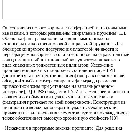
Он состоит из полого корпуса с перфорацией и продольными
канавками, в которых размещены спиральные пружины [13].
Оболочка фильтра выполнена в виде намотанных на
стрингеры витков нитиноловой спиральной пружины. Для
блокировки прямого поступления пластовой жидкости к
перфорациям на корпусе фильтра установлены отражательные
кольца. Защитный нитиноловый кожух изготавливается в
виде спаренных тонкостенных цилиндров. Удержание
проппантной пачки в стабильном состоянии после ГРП
достигается за счет центрирования фильтра в осевом канале
обсадной трубы и саморасширения фильтра до размеров
призабойной зоны при установке на запланированном
интервале [13]. СРФ обладает в 1,5–2 раза меньшей длиной по
сравнению с обычными щелевыми фильтрами, так как
фильтрация протекает по всей поверхности. Конструкция из
нитинола позволяет многократно удалять механические
примести из фильтрующих элементов путем их охлаждения, а
также обеспечивает высокую эрозионную стойкость [13].
· Искажения в программе закачки проппанта. Для решения