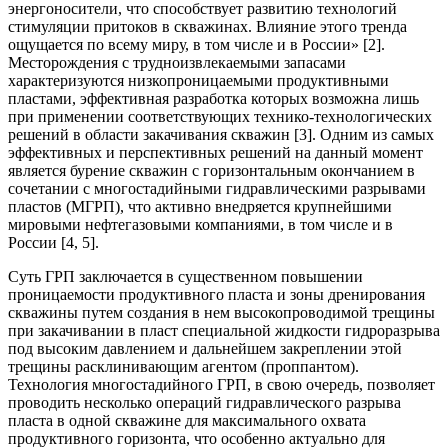
энергоносители, что способствует развитию технологий
стимуляции притоков в скважинах. Влияние этого тренда
ощущается по всему миру, в том числе и в России» [2].
Месторождения с трудноизвлекаемыми запасами
характеризуются низкопроницаемыми продуктивными
пластами, эффективная разработка которых возможна лишь
при применении соответствующих технико-технологических
решений в области закачивания скважин [3]. Одним из самых
эффективных и перспективных решений на данный момент
является бурение скважин с горизонтальным окончанием в
сочетании с многостадийными гидравлическими разрывами
пластов (МГРП), что активно внедряется крупнейшими
мировыми нефтегазовыми компаниями, в том числе и в
России [4, 5].
Суть ГРП заключается в существенном повышении
проницаемости продуктивного пласта и зоны дренирования
скважины путем создания в нем высокопроводимой трещины
при закачивании в пласт специальной жидкости гидроразрыва
под высоким давлением и дальнейшем закреплении этой
трещины расклинивающим агентом (проппантом).
Технология многостадийного ГРП, в свою очередь, позволяет
проводить несколько операций гидравлического разрыва
пласта в одной скважине для максимального охвата
продуктивного горизонта, что особенно актуально для