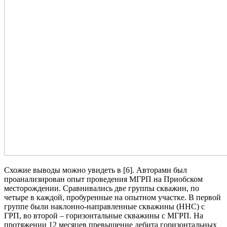
Схожие выводы можно увидеть в [6]. Авторами был
проанализирован опыт проведения МГРП на Приобском
месторождении. Сравнивались две группы скважин, по
четыре в каждой, пробуренные на опытном участке. В первой
группе были наклонно-направленные скважины (ННС) с
ГРП, во второй – горизонтальные скважины с МГРП. На
протяжении 12 месяцев превышение дебита горизонтальных