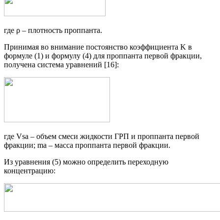
где ρ – плотность проппанта.
Принимая во внимание постоянство коэффициента K в
формуле (1) и формулу (4) для проппанта первой фракции,
получена система уравнений [16]:
где Vsa – объем смеси жидкости ГРП и проппанта первой
фракции; ma – масса проппанта первой фракции.
Из уравнения (5) можно определить переходную
концентрацию: