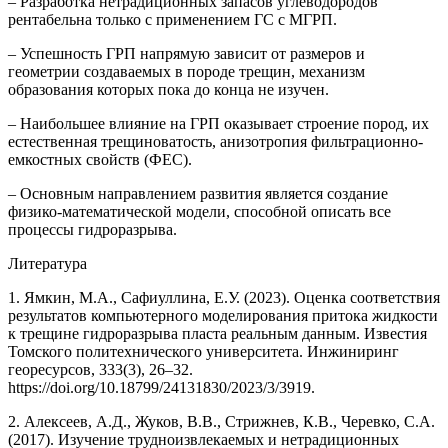
– Разработка нетрадиционных запасов углеводородов
рентабельна только с применением ГС с МГРП.
– Успешность ГРП напрямую зависит от размеров и
геометрии создаваемых в породе трещин, механизм
образования которых пока до конца не изучен.
– Наибольшее влияние на ГРП оказывает строение пород, их
естественная трещиноватость, анизотропия фильтрационно-
емкостных свойств (ФЕС).
– Основным направлением развития является создание
физико-математической модели, способной описать все
процессы гидроразрыва.
Литература
1. Ямкин, М.А., Сафиуллина, Е.У. (2023). Оценка соответствия
результатов компьютерного моделирования притока жидкости
к трещине гидроразрыва пласта реальным данным. Известия
Томского политехнического университета. Инжиниринг
георесурсов, 333(3), 26–32.
https://doi.org/10.18799/24131830/2023/3/3919.
2. Алексеев, А.Д., Жуков, В.В., Стрижнев, К.В., Черевко, С.А.
(2017). Изучение трудноизвлекаемых и нетрадиционных