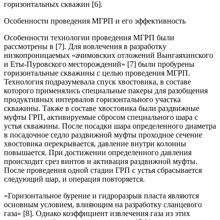
горизонтальных скважин [6].
Особенности проведения МГРП и его эффективность
Особенности технологии проведения МГРП были
рассмотрены в [7]. Для вовлечения в разработку
низкопроницаемых «ачимовских отложений Вынгаяхинского
и Еты-Пуровского месторождений» [7] были пробурены
горизонтальные скважины с целью проведения МГРП.
Технология подразумевала спуск хвостовика, в составе
которого применялись специальные пакеры для разобщения
продуктивных интервалов горизонтального участка
скважины. Также в составе хвостовика были раздвижные
муфты ГРП, активируемые сбросом специального шара с
устья скважины. После посадки шара определенного диаметра
в посадочное седло раздвижной муфты проходное сечение
хвостовика перекрывается, давление внутри колонны
повышается. При достижении определенного давления
происходит срез винтов и активация раздвижной муфты.
После проведения одной стадии ГРП с устья сбрасывается
следующий шар, и операция повторяется.
«Горизонтальное бурение и гидроразрыв пласта являются
основным условием, влияющим на разработку сланцевого
газа» [8]. Однако коэффициент извлечения газа из этих