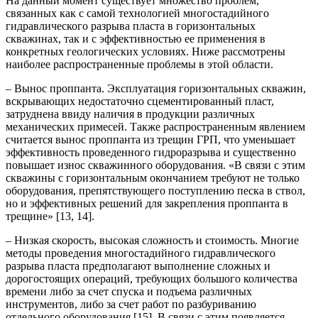
На данный момент существует множество проблем,
связанных как с самой технологией многостадийного
гидравлического разрыва пласта в горизонтальных
скважинах, так и с эффективностью ее применения в
конкретных геологических условиях. Ниже рассмотрены
наиболее распространенные проблемы в этой области.
– Вынос проппанта. Эксплуатация горизонтальных скважин,
вскрывающих недостаточно сцементированный пласт,
затруднена ввиду наличия в продукции различных
механических примесей. Также распространенным явлением
считается вынос проппанта из трещин ГРП, что уменьшает
эффективность проведенного гидроразрыва и существенно
повышает износ скважинного оборудования. «В связи с этим
скважины с горизонтальным окончанием требуют не только
оборудования, препятствующего поступлению песка в ствол,
но и эффективных решений для закрепления проппанта в
трещине» [13, 14].
– Низкая скорость, высокая сложность и стоимость. Многие
методы проведения многостадийного гидравлического
разрыва пласта предполагают выполнение сложных и
дорогостоящих операций, требующих большого количества
времени либо за счет спуска и подъема различных
инструментов, либо за счет работ по разбуриванию
отдельного оборудования [15]. В связи с этим появляется