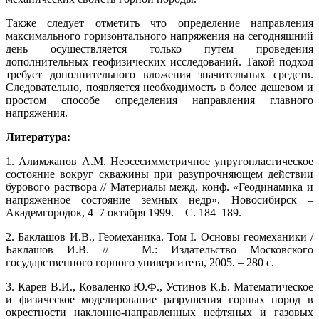
Также следует отметить что определение направления
максимального горизонтального напряжения на сегодняшний
день осуществляется только путем проведения
дополнительных геофизических исследований. Такой подход
требует дополнительного вложения значительных средств.
Следовательно, появляется необходимость в более дешевом и
простом способе определения направления главного
напряжения.
Литература:
1. Алимжанов А.М. Неосесимметричное упругопластическое
состояние вокруг скважины при разупрочняющем действии
бурового раствора // Материалы межд. конф. «Геодинамика и
напряженное состояние земных недр». Новосибирск –
Академгородок, 4–7 октября 1999. – С. 184–189.
2. Баклашов И.В., Геомеханика. Том I. Основы геомеханики /
Баклашов И.В. // – М.: Издательство Московского
государственного горного университета, 2005. – 280 с.
3. Карев В.И., Коваленко Ю.Ф., Устинов К.Б. Математическое
и физическое моделирование разрушения горных пород в
окрестности наклонно-направленных нефтяных и газовых