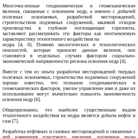
Многочисленные геодинамические и геомеханические
явления, связанные с освоением недр, а именно с добычей
полезных ископаемых, разработкой месторождений,
строительством подземных сооружений, закачкой отходов
производства в глубокие поглощающие горизонты,
заставляют рассматривать эти факторы как неотъемлемую
характеристику техногенного воздействия на
недра [4, 6]. Помимо экологических и технологических
опасностей, которые приносят данные явления, они
становятся в отдельных случаях фактором социально-
экономической напряженности региона освоения недр [4].
Вместе с тем из опыта разработки месторождений твердых
полезных ископаемых, строительства подземных сооружений
хорошо известно, что познание геодинамических и
геомеханических факторов, умелое управление ими и даже их
использование могут значительно повысить экономичность
освоения недр [6].
Общепризнанно, что наиболее существенным видом
техногенного воздействия на недра является добыча нефти и
газа [7].
Разработка нефтяных и газовых месторождений и связанные с
ней изменения пластового давления, различные виды