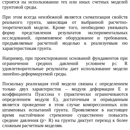
строятся на использовании тех или иных счетных моделей
грунтовой среды.
При этом всегда неизбежной является схематизация свойств
реального грунта, зависящая от выбранной расчетно-
теоретической модели. Кроме того, необходимо увязывать
форму представления результатов экспериментальных
исследований, применяемое оборудование и требования,
предъявляемые расчетной моделью к реализуемым ею
характеристикам грунта.
Например, при проектировании оснований фундаментов при
ограничении средних давлений условием p≤ R
удовлетворительные результаты дает использование модели
линейно-деформируемой среды.
Поскольку реализация этой модели связана с определением
только двух характеристик – модуля деформации Е и
коэффициента Пуассона ν (практически ограничиваются
определением модуля Е), достаточным и оправданным
является проведение в этом случае компрессионных или
штамповых испытаний грунта. Проявляемое в настоящее
время настойчивое стремление существенно повысить
средние давления (p> R) на грунты диктует переход к более
сложным расчетным моделям.