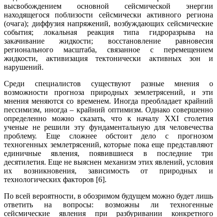
высвобождением основной сейсмической энергии
находящегося поблизости сейсмически активного региона
(очага); диффузия напряжений, возбуждающих сейсмические
события; локальная реакция типа гидроразрыва на
закачивание жидкости; восстановление равновесия
регионального масштаба, связанное с перемещением
жидкости, активизация тектонически активных зон и
нарушений.
Среди специалистов существуют разные мнения о
возможности прогноза природных землетрясений, и эти
мнения меняются со временем. Иногда преобладает крайний
пессимизм, иногда – крайний оптимизм. Однако совершенно
определенно можно сказать, что к началу XXI столетия
ученые не решили эту фундаментальную для человечества
проблему. Еще сложнее обстоит дело с прогнозом
техногенных землетрясений, которые пока еще представляют
единичные явления, появившиеся в последние три
десятилетия. Еще не выяснен механизм этих явлений, условия
их возникновения, зависимость от природных и
технологических факторов [6].
По всей вероятности, в обозримом будущем можно будет лишь
ответить на вопросы: возможны ли техногенные
сейсмические явления при разбуривании конкретного