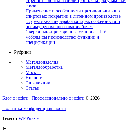
стреппинг-ленты из полипропилена для упаковки
грузов
Применение и особенности противопригарных
спиртовых покрытий в литейном производстве
Эффективная переработка тары: особенности и
преимущества прессования бочек
Сверлильно-присадочные станки с ЧПУ в
мебельном производстве: функции и
спецификации
Рубрики
Металлоизделия
Металлообработка
Москва
Новости
Справочник
Статьи
Блог о нефти | Профессионально о нефти
© 2026
Политика конфиденциальности
Тема от
WP Puzzle
➤