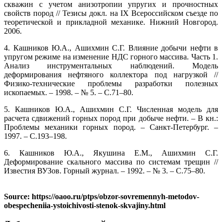
скважин с учетом анизотропии упругих и прочностных
свойств пород // Тезисы докл. на IX Всероссийском съезде по
теоретической и прикладной механике. Нижний Новгород.
2006.
4. Кашников Ю.А., Ашихмин С.Г. Влияние добычи нефти в
упругом режиме на изменение НДС горного массива. Часть 1.
Анализ инструментальных наблюдений. Модель
деформирования нефтяного коллектора под нагрузкой //
Физико-технические проблемы разработки полезных
ископаемых. – 1998. – № 5. – С.71–80.
5. Кашников Ю.А., Ашихмин С.Г. Численная модель для
расчета сдвижений горных пород при добыче нефти. – В кн.:
Проблемы механики горных пород. – Санкт-Петербург. –
1997. – С.193–198.
6. Кашников Ю.А., Якушина Е.М., Ашихмин С.Г.
Деформирование скального массива по системам трещин //
Известия ВУЗов. Горный журнал. – 1992. – № 3. – С.75–80.
Source: https://oaoo.ru/ptps/obzor-sovremennyh-metodov-
obespecheniia-ystoichivosti-stenok-skvajiny.html