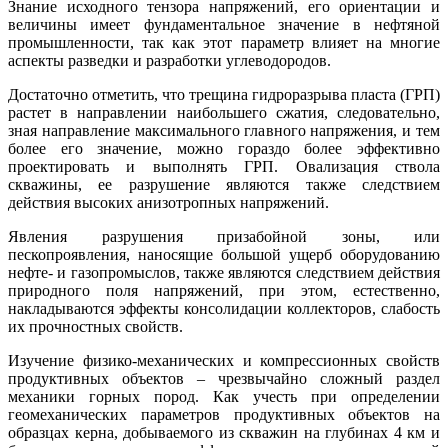
Знание исходного тензора напряжений, его ориентации и
величины имеет фундаментальное значение в нефтяной
промышленности, так как этот параметр влияет на многие
аспекты разведки и разработки углеводородов.
Достаточно отметить, что трещина гидроразрыва пласта (ГРП)
растет в направлении наибольшего сжатия, следовательно,
зная направление максимального главного напряжения, и тем
более его значение, можно гораздо более эффективно
проектировать и выполнять ГРП. Овализация ствола
скважины, ее разрушение являются также следствием
действия высоких анизотропных напряжений.
Явления разрушения призабойной зоны, или
пескопроявления, наносящие большой ущерб оборудованию
нефте- и газопромыслов, также являются следствием действия
природного поля напряжений, при этом, естественно,
накладываются эффекты консолидации коллекторов, слабость
их прочностных свойств.
Изучение физико-механических и компрессионных свойств
продуктивных объектов – чрезвычайно сложный раздел
механики горных пород. Как учесть при определении
геомеханических параметров продуктивных объектов на
образцах керна, добываемого из скважин на глубинах 4 км и