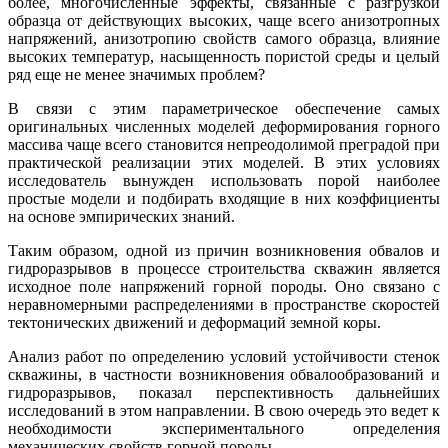
более, многочисленные эффекты, связанные с разгрузкой
образца от действующих высоких, чаще всего анизотропных
напряжений, анизотропию свойств самого образца, влияние
высоких температур, насыщенность пористой среды и целый
ряд еще не менее значимых проблем?
В связи с этим параметрическое обеспечение самых
оригинальных численных моделей деформирования горного
массива чаще всего становится непреодолимой преградой при
практической реализации этих моделей. В этих условиях
исследователь вынужден использовать порой наиболее
простые модели и подбирать входящие в них коэффициенты
на основе эмпирических знаний.
Таким образом, одной из причин возникновения обвалов и
гидроразрывов в процессе строительства скважин является
исходное поле напряжений горной породы. Оно связано с
неравномерными распределениями в пространстве скоростей
тектонических движений и деформаций земной коры.
Анализ работ по определению условий устойчивости стенок
скважины, в частности возникновения обвалообразований и
гидроразрывов, показал перспективность дальнейших
исследований в этом направлении. В свою очередь это ведет к
необходимости экспериментального определения
механических свойств горной породы.