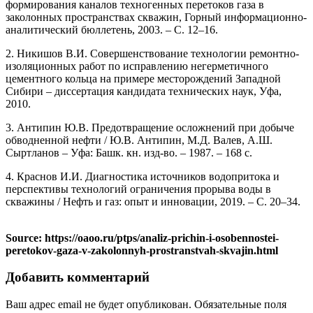
формирования каналов техногенных перетоков газа в
заколонных пространствах скважин, Горный информационно-
аналитический бюллетень, 2003. – С. 12–16.
2. Никишов В.И. Совершенствование технологии ремонтно-
изоляционных работ по исправлению негерметичного
цементного кольца на примере месторождений Западной
Сибири – диссертация кандидата технических наук, Уфа,
2010.
3. Антипин Ю.В. Предотвращение осложнений при добыче
обводненной нефти / Ю.В. Антипин, М.Д. Валев, А.Ш.
Сыртланов – Уфа: Башк. кн. изд-во. – 1987. – 168 с.
4. Краснов И.И. Диагностика источников водопритока и
перспективы технологий ограничения прорыва воды в
скважины / Нефть и газ: опыт и инновации, 2019. – С. 20–34.
Source: https://oaoo.ru/ptps/analiz-prichin-i-osobennostei-
peretokov-gaza-v-zakolonnyh-prostranstvah-skvajin.html
Добавить комментарий
Ваш адрес email не будет опубликован.
Обязательные поля