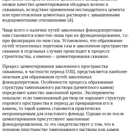
низкое качество цементирования обсадных колонн в
скважинах, вследствие применения нестандартного цемента
или приготовления цементных растворов с завышенными
водоцементными отношениями [4].
Чаще всего о наличии путей заколонных флюидоперетоков
нам становится известно лишь при их функционировании, т.е.
при фильтрации по ним газа. Установлено, что образование
путей техногенных перетоков газа в заколонном пространстве
скважин в отдельных случаях происходит в процессе
строительства, а именно – цементирования скважин.
Процесс цементирования заколонного пространства
скважины, в частности период ОЗЦ, представляется наиболее
опасным для образования путей заколонных
флюидоперетоков. Особенности процесса образования
структуры тампонажного раствора (цементного камня)
определяют качество заколонной крепи. Эксперименты
показали: если тампонажный раствор не нарушает структуру
порового пространства в период до превращения его в
камень, то такой камень становится практически
непроницаемым для пластового флюида. Однако если после
цементирования присутствуют заколонные
флюидопроявления, то это свидетельствует о том, что в
поровом пространстве тампонажного раствора или камня