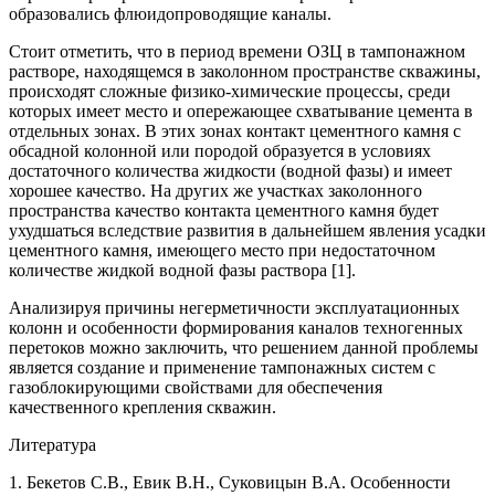
образовались флюидопроводящие каналы.
Стоит отметить, что в период времени ОЗЦ в тампонажном
растворе, находящемся в заколонном пространстве скважины,
происходят сложные физико-химические процессы, среди
которых имеет место и опережающее схватывание цемента в
отдельных зонах. В этих зонах контакт цементного камня с
обсадной колонной или породой образуется в условиях
достаточного количества жидкости (водной фазы) и имеет
хорошее качество. На других же участках заколонного
пространства качество контакта цементного камня будет
ухудшаться вследствие развития в дальнейшем явления усадки
цементного камня, имеющего место при недостаточном
количестве жидкой водной фазы раствора [1].
Анализируя причины негерметичности эксплуатационных
колонн и особенности формирования каналов техногенных
перетоков можно заключить, что решением данной проблемы
является создание и применение тампонажных систем с
газоблокирующими свойствами для обеспечения
качественного крепления скважин.
Литература
1. Бекетов С.В., Евик В.Н., Суковицын В.А. Особенности