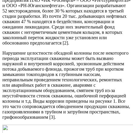
предприятия ПАО «НК «Роснефть» – ООО «РН-Пурнефтегаз»
и ООО «РН-Юганскнефтегаз». Организации разрабатывают
52 месторождения, более 30 % которых находятся в третьей
стадии разработки. Из почти 20 тыс. добывающих нефтяных
скважин 47 % находятся в бездействии, консервации и
ожидании ликвидации. Среди них значительный фонд
скважин с негерметичным цементным кольцом, в которых
заколонный переток жидкости уже установлен или
обоснованно предполагается [2].
Нарушение целостности обсадной колонны после некоторого
периода эксплуатации скважины может быть вызвано
наружной и внутренней коррозией, эрозионным действием
потока добываемого флюида, прожогом труб при коротком
замыкании токоподводов к глубинным насосам,
неправильным проведением технологических, ремонтных
или аварийных работ в скважине, авариями с
эксплуатационным оборудованием, смятием труб из-за
неустойчивости стенок скважины, ошибочной перфорацией
колонны и т.д. Виды коррозии приведены на рисунке 1. Все
это часто сопровождается обводнением продукции скважины,
газопроявлениями в трубном и затрубном пространствах,
грифонообразованием [3].