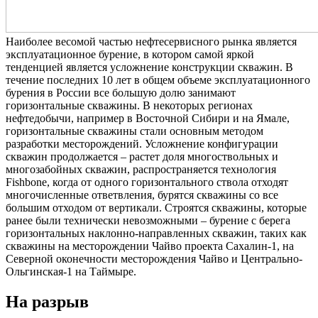
Наиболее весомой частью нефтесервисного рынка является
эксплуатационное бурение, в котором самой яркой
тенденцией является усложнение конструкции скважин. В
течение последних 10 лет в общем объеме эксплуатационного
бурения в России все большую долю занимают
горизонтальные скважины. В некоторых регионах
нефтедобычи, например в Восточной Сибири и на Ямале,
горизонтальные скважины стали основным методом
разработки месторождений. Усложнение конфигурации
скважин продолжается – растет доля многоствольных и
многозабойных скважин, распространяется технология
Fishbone, когда от одного горизонтального ствола отходят
многочисленные ответвления, бурятся скважины со все
большим отходом от вертикали. Строятся скважины, которые
ранее были технически невозможными – бурение с берега
горизонтальных наклонно-направленных скважин, таких как
скважины на месторождении Чайво проекта Сахалин-1, на
Северной оконечности месторождения Чайво и Центрально-
Ольгинская-1 на Таймыре.
На разрыв