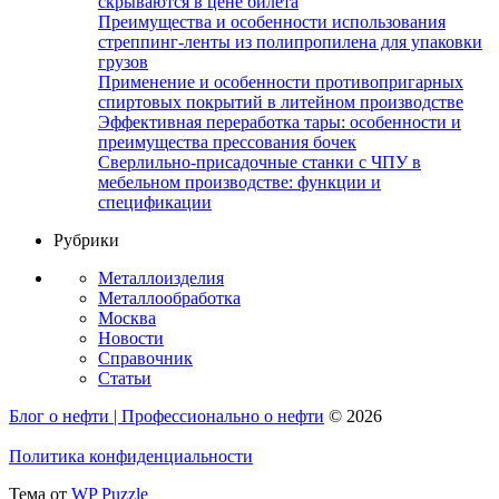
скрываются в цене билета
Преимущества и особенности использования
стреппинг-ленты из полипропилена для упаковки
грузов
Применение и особенности противопригарных
спиртовых покрытий в литейном производстве
Эффективная переработка тары: особенности и
преимущества прессования бочек
Сверлильно-присадочные станки с ЧПУ в
мебельном производстве: функции и
спецификации
Рубрики
Металлоизделия
Металлообработка
Москва
Новости
Справочник
Статьи
Блог о нефти | Профессионально о нефти
© 2026
Политика конфиденциальности
Тема от
WP Puzzle