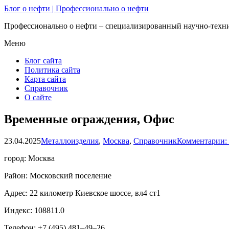
Блог о нефти | Профессионально о нефти
Профессионально о нефти – специализированный научно-техни
Меню
Блог сайта
Политика сайта
Карта сайта
Справочник
О сайте
Временные ограждения, Офис
23.04.2025
Металлоизделия
,
Москва
,
Справочник
Комментарии:
город: Москва
Район: Московский поселение
Адрес: 22 километр Киевское шоссе, вл4 ст1
Индекс: 108811.0
Телефон: +7 (495) 481‒49‒26