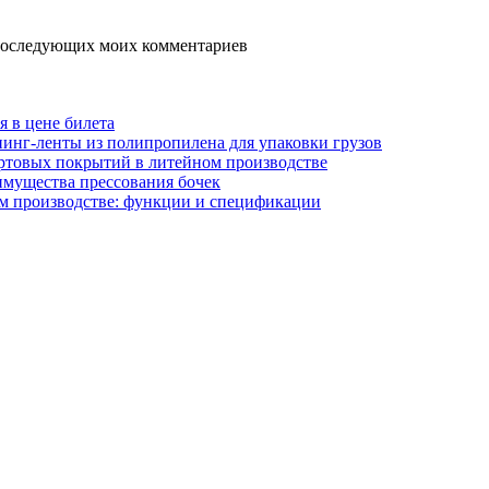
я последующих моих комментариев
я в цене билета
инг-ленты из полипропилена для упаковки грузов
ртовых покрытий в литейном производстве
имущества прессования бочек
м производстве: функции и спецификации