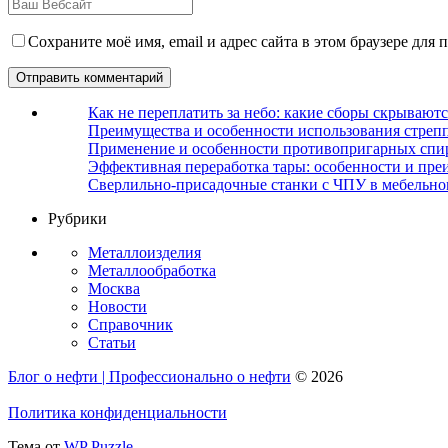
Сохраните моё имя, email и адрес сайта в этом браузере дл
Как не переплатить за небо: какие сборы скрываютс
Преимущества и особенности использования стрепп
Применение и особенности противопригарных спи
Эффективная переработка тары: особенности и пре
Сверлильно-присадочные станки с ЧПУ в мебельно
Рубрики
Металлоизделия
Металлообработка
Москва
Новости
Справочник
Статьи
Блог о нефти | Профессионально о нефти
© 2026
Политика конфиденциальности
Тема от
WP Puzzle