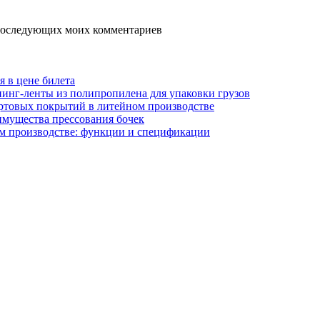
я последующих моих комментариев
я в цене билета
инг-ленты из полипропилена для упаковки грузов
ртовых покрытий в литейном производстве
имущества прессования бочек
м производстве: функции и спецификации