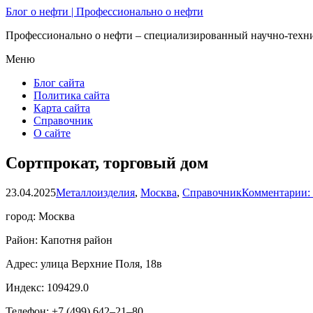
Блог о нефти | Профессионально о нефти
Профессионально о нефти – специализированный научно-техни
Меню
Блог сайта
Политика сайта
Карта сайта
Справочник
О сайте
Сортпрокат, торговый дом
23.04.2025
Металлоизделия
,
Москва
,
Справочник
Комментарии:
город: Москва
Район: Капотня район
Адрес: улица Верхние Поля, 18в
Индекс: 109429.0
Телефон: +7 (499) 642‒21‒80