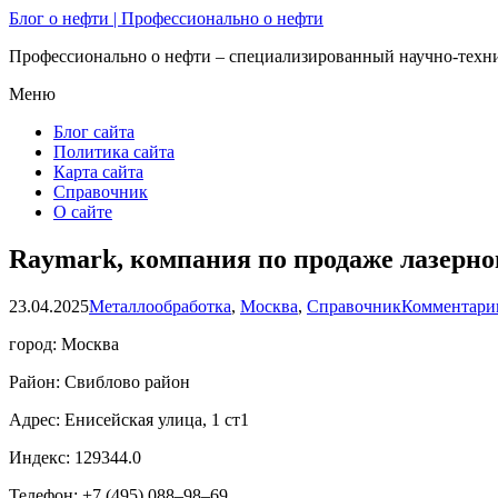
Блог о нефти | Профессионально о нефти
Профессионально о нефти – специализированный научно-техни
Меню
Блог сайта
Политика сайта
Карта сайта
Справочник
О сайте
Raymark, компания по продаже лазерно
23.04.2025
Металлообработка
,
Москва
,
Справочник
Комментарии
город: Москва
Район: Свиблово район
Адрес: Енисейская улица, 1 ст1
Индекс: 129344.0
Телефон: +7 (495) 088‒98‒69