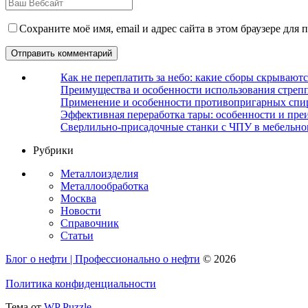
Сохраните моё имя, email и адрес сайта в этом браузере дл
Как не переплатить за небо: какие сборы скрываютс
Преимущества и особенности использования стрепп
Применение и особенности противопригарных спи
Эффективная переработка тары: особенности и пре
Сверлильно-присадочные станки с ЧПУ в мебельно
Рубрики
Металлоизделия
Металлообработка
Москва
Новости
Справочник
Статьи
Блог о нефти | Профессионально о нефти
© 2026
Политика конфиденциальности
Тема от
WP Puzzle