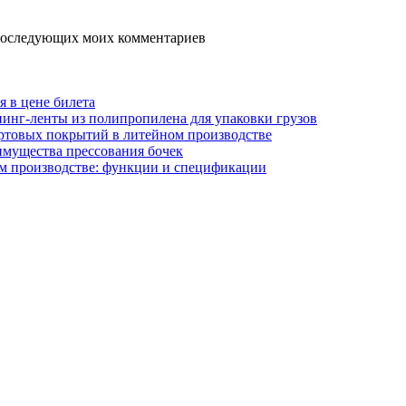
я последующих моих комментариев
я в цене билета
инг-ленты из полипропилена для упаковки грузов
ртовых покрытий в литейном производстве
имущества прессования бочек
м производстве: функции и спецификации