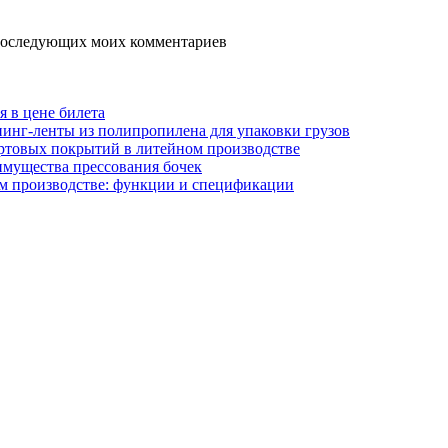
я последующих моих комментариев
я в цене билета
инг-ленты из полипропилена для упаковки грузов
ртовых покрытий в литейном производстве
имущества прессования бочек
м производстве: функции и спецификации