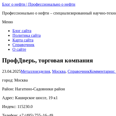
Блог о нефти | Профессионально о нефти
Профессионально о нефти – специализированный научно-техни
Меню
Блог сайта
Политика сайта
Карта сайта
Справочник
О сайте
ПрофДверь, торговая компания
23.04.2025
Металлоизделия
,
Москва
,
Справочник
Комментарии:
город: Москва
Район: Нагатино-Садовники район
Адрес: Каширское шоссе, 19 к1
Индекс: 115230.0
Телефон: +7 (495) 755‒16‒49