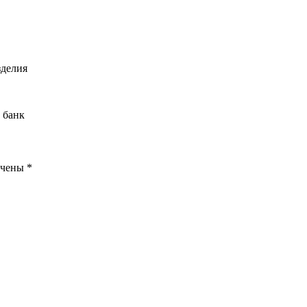
зделия
 банк
ечены
*