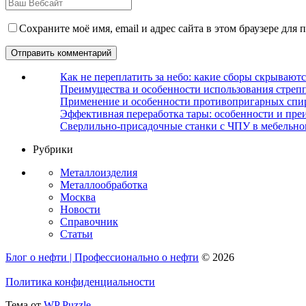
Сохраните моё имя, email и адрес сайта в этом браузере дл
Как не переплатить за небо: какие сборы скрываютс
Преимущества и особенности использования стрепп
Применение и особенности противопригарных спи
Эффективная переработка тары: особенности и пре
Сверлильно-присадочные станки с ЧПУ в мебельно
Рубрики
Металлоизделия
Металлообработка
Москва
Новости
Справочник
Статьи
Блог о нефти | Профессионально о нефти
© 2026
Политика конфиденциальности
Тема от
WP Puzzle