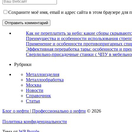
Сохраните моё имя, email и адрес сайта в этом браузере дл
Как не переплатить за небо: какие сборы скрываютс
Преимущества и особенности использования стрепп
Применение и особенности противопригарных спи
Эффективная переработка тары: особенности и пре
Сверлильно-присадочные станки с ЧПУ в мебельно
Рубрики
Металлоизделия
Металлообработка
Москва
Новости
Справочник
Статьи
Блог о нефти | Профессионально о нефти
© 2026
Политика конфиденциальности
Тема от
WP Puzzle