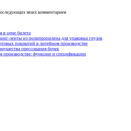
я последующих моих комментариев
я в цене билета
инг-ленты из полипропилена для упаковки грузов
ртовых покрытий в литейном производстве
имущества прессования бочек
м производстве: функции и спецификации