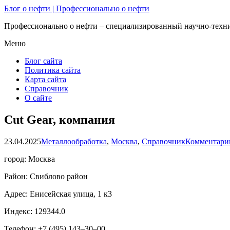
Блог о нефти | Профессионально о нефти
Профессионально о нефти – специализированный научно-техни
Меню
Блог сайта
Политика сайта
Карта сайта
Справочник
О сайте
Cut Gear, компания
23.04.2025
Металлообработка
,
Москва
,
Справочник
Комментарии
город: Москва
Район: Свиблово район
Адрес: Енисейская улица, 1 к3
Индекс: 129344.0
Телефон: +7 (495) 143‒30‒00