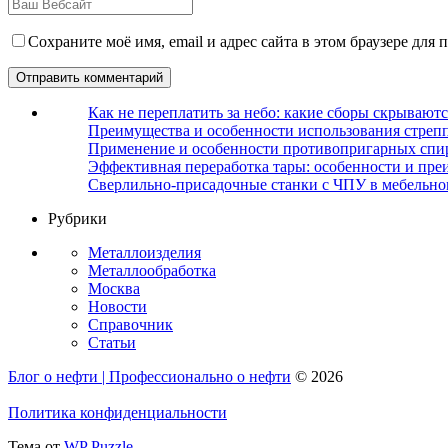
Сохраните моё имя, email и адрес сайта в этом браузере дл
Как не переплатить за небо: какие сборы скрываютс
Преимущества и особенности использования стрепп
Применение и особенности противопригарных спи
Эффективная переработка тары: особенности и пре
Сверлильно-присадочные станки с ЧПУ в мебельно
Рубрики
Металлоизделия
Металлообработка
Москва
Новости
Справочник
Статьи
Блог о нефти | Профессионально о нефти
© 2026
Политика конфиденциальности
Тема от
WP Puzzle