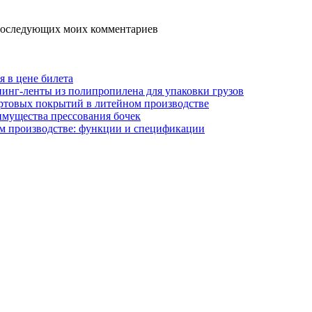
я последующих моих комментариев
я в цене билета
инг-ленты из полипропилена для упаковки грузов
ртовых покрытий в литейном производстве
имущества прессования бочек
м производстве: функции и спецификации