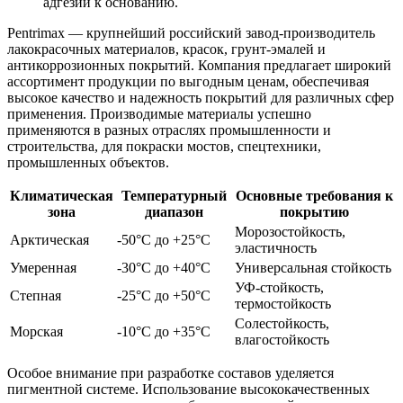
адгезии к основанию.
Pentrimax — крупнейший российский завод-производитель
лакокрасочных материалов, красок, грунт-эмалей и
антикоррозионных покрытий. Компания предлагает широкий
ассортимент продукции по выгодным ценам, обеспечивая
высокое качество и надежность покрытий для различных сфер
применения. Производимые материалы успешно
применяются в разных отраслях промышленности и
строительства, для покраски мостов, спецтехники,
промышленных объектов.
Климатическая
Температурный
Основные требования к
зона
диапазон
покрытию
Морозостойкость,
Арктическая
-50°C до +25°C
эластичность
Умеренная
-30°C до +40°C
Универсальная стойкость
УФ-стойкость,
Степная
-25°C до +50°C
термостойкость
Солестойкость,
Морская
-10°C до +35°C
влагостойкость
Особое внимание при разработке составов уделяется
пигментной системе. Использование высококачественных