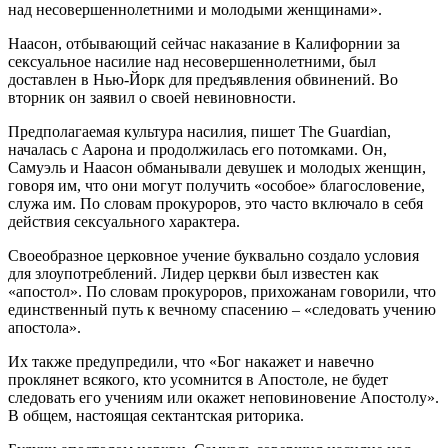
над несовершеннолетними и молодыми женщинами».
Наасон, отбывающий сейчас наказание в Калифорнии за
сексуальное насилие над несовершеннолетними, был
доставлен в Нью-Йорк для предъявления обвинений. Во
вторник он заявил о своей невиновности.
Предполагаемая культура насилия, пишет The Guardian,
началась с Аарона и продолжилась его потомками. Он,
Самуэль и Наасон обманывали девушек и молодых женщин,
говоря им, что они могут получить «особое» благословение,
служа им. По словам прокуроров, это часто включало в себя
действия сексуального характера.
Своеобразное церковное учение буквально создало условия
для злоупотреблений. Лидер церкви был известен как
«апостол». По словам прокуроров, прихожанам говорили, что
единственный путь к вечному спасению – «следовать учению
апостола».
Их также предупредили, что «Бог накажет и навечно
проклянет всякого, кто усомнится в Апостоле, не будет
следовать его учениям или окажет неповиновение Апостолу».
В общем, настоящая сектантская риторика.