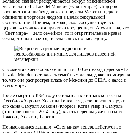
Большой скандал раскручивается вокруг мексиканской
мегацеркви «La Luz del Mundo» («Свет мира»). Лидеров
распространившейся далеко за пределы Мексики церкви
обвинили в торговле людьми в целях сексуальной
эксплуатации. Причём, похоже, сколько существует эта
церковь – столько эта практика и существует. А учитывая, что
«Свет мира» – дело семейное, то и отвратительные нравы
секты, что называется, передавались по наследству.
С момента своего основания почти 100 лет назад церковь «La
Luz del Mundo» оставалась семейным делом, даже несмотря на
то, что она распространилась от Мексики до США, а далее и
всего мира.
После смерти в 1964 году основателя христианской секты
Эусебио «Аарона» Хоакина Гонсалеса, дело перешло в руки
его сына Самуэля Хоакина Флореса. Когда умер и Самуэль
(это произошло в 2014 году), власть перешла уже его сыну –
Наасону Хоакину Гарсии.
По имеющимся данным, «Свет мира» теперь действует во
всех 50 штатах США и примерно в таком же количестве