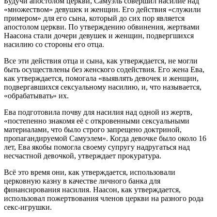
Будучи апостолом церкви, Самуэль совершил насилие над
«множеством» девушек и женщин. Его действия «служили
примером» для его сына, который до сих пор является
апостолом церкви. По утверждению обвинения, жертвами
Наасона стали дочери девушек и женщин, подвергшихся
насилию со стороны его отца.
Все эти действия отца и сына, как утверждается, не могли
быть осуществлены без женского содействия. Его жена Ева,
как утверждается, помогала «выявлять девочек и женщин,
подвергавшихся сексуальному насилию, и, что называется,
«обрабатывать» их.
Ева подготовила почву для насилия над одной из жертв,
«постепенно знакомя её с откровенными сексуальными
материалами, что было строго запрещено доктриной,
пропагандируемой Самуэлем». Когда девочке было около 16
лет, Ева якобы помогла своему супругу надругаться над
несчастной девочкой, утверждает прокуратура.
Всё это время они, как утверждается, использовали
церковную казну в качестве личного банка для
финансирования насилия. Наасон, как утверждается,
использовал пожертвования членов церкви на разного рода
секс-игрушки.