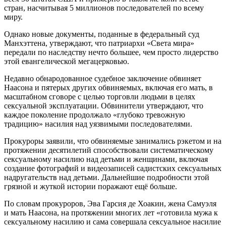
стран, насчитывая 5 миллионов последователей по всему
миру.
Однако новые документы, поданные в федеральный суд
Манхэттена, утверждают, что патриархи «Света мира»
передали по наследству нечто большее, чем просто лидерство
этой евангелической мегацерковью.
Недавно обнародованное судебное заключение обвиняет
Наасона и пятерых других обвиняемых, включая его мать, в
масштабном сговоре с целью торговли людьми в целях
сексуальной эксплуатации. Обвинители утверждают, что
каждое поколение продолжало «глубоко тревожную
традицию» насилия над уязвимыми последователями.
Прокуроры заявили, что обвиняемые занимались рэкетом и на
протяжении десятилетий способствовали систематическому
сексуальному насилию над детьми и женщинами, включая
создание фотографий и видеозаписей садистских сексуальных
надругательств над детьми. Дальнейшие подробности этой
грязной и жуткой истории поражают ещё больше.
По словам прокуроров, Эва Гарсия де Хоакин, жена Самуэля
и мать Наасона, на протяжении многих лет «готовила мужа к
сексуальному насилию и сама совершала сексуальное насилие