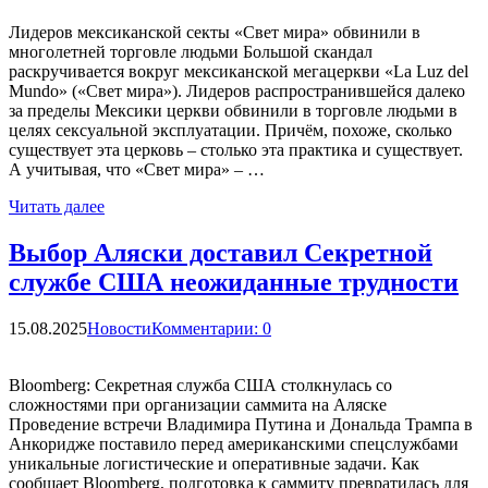
Лидеров мексиканской секты «Свет мира» обвинили в
многолетней торговле людьми Большой скандал
раскручивается вокруг мексиканской мегацеркви «La Luz del
Mundo» («Свет мира»). Лидеров распространившейся далеко
за пределы Мексики церкви обвинили в торговле людьми в
целях сексуальной эксплуатации. Причём, похоже, сколько
существует эта церковь – столько эта практика и существует.
А учитывая, что «Свет мира» – …
Читать далее
Выбор Аляски доставил Секретной
службе США неожиданные трудности
15.08.2025
Новости
Комментарии: 0
Bloomberg: Секретная служба США столкнулась со
сложностями при организации саммита на Аляске
Проведение встречи Владимира Путина и Дональда Трампа в
Анкоридже поставило перед американскими спецслужбами
уникальные логистические и оперативные задачи. Как
сообщает Bloomberg, подготовка к саммиту превратилась для