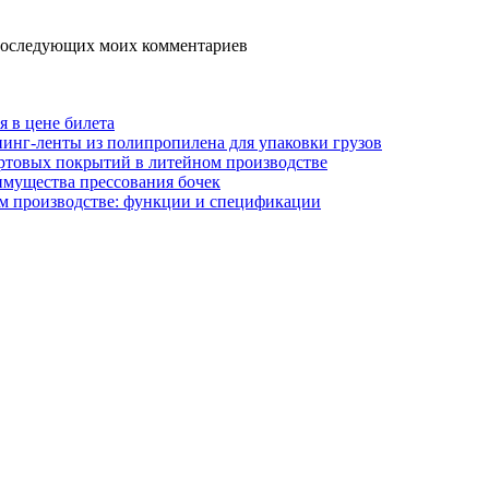
я последующих моих комментариев
я в цене билета
инг-ленты из полипропилена для упаковки грузов
ртовых покрытий в литейном производстве
имущества прессования бочек
м производстве: функции и спецификации