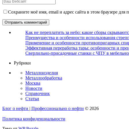
Сохраните моё имя, email и адрес сайта в этом браузере дл
Как не переплатить за небо: какие сборы скрываютс
Преимущества и особенности использования стрепп
Применение и особенности противопригарных спи
Эффективная переработка тары: особенности и пре
Сверлильно-присадочные станки с ЧПУ в мебельно
Рубрики
Металлоизделия
Металлообработка
Москва
Новости
Справочник
Статьи
Блог о нефти | Профессионально о нефти
© 2026
Политика конфиденциальности
Тема от
WP Puzzle