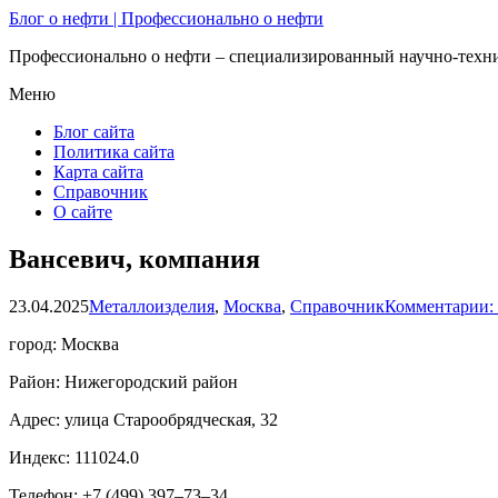
Блог о нефти | Профессионально о нефти
Профессионально о нефти – специализированный научно-техни
Меню
Блог сайта
Политика сайта
Карта сайта
Справочник
О сайте
Вансевич, компания
23.04.2025
Металлоизделия
,
Москва
,
Справочник
Комментарии:
город: Москва
Район: Нижегородский район
Адрес: улица Старообрядческая, 32
Индекс: 111024.0
Телефон: +7 (499) 397‒73‒34