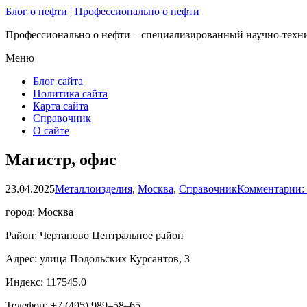
Блог о нефти | Профессионально о нефти
Профессионально о нефти – специализированный научно-техни
Меню
Блог сайта
Политика сайта
Карта сайта
Справочник
О сайте
Магистр, офис
23.04.2025
Металлоизделия
,
Москва
,
Справочник
Комментарии:
город: Москва
Район: Чертаново Центральное район
Адрес: улица Подольских Курсантов, 3
Индекс: 117545.0
Телефон: +7 (495) 989‒58‒65