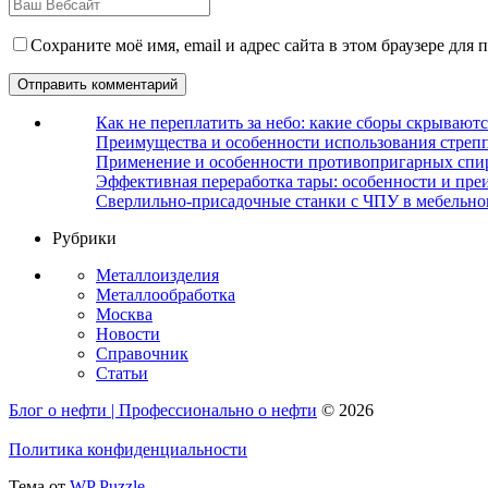
Сохраните моё имя, email и адрес сайта в этом браузере дл
Как не переплатить за небо: какие сборы скрываютс
Преимущества и особенности использования стрепп
Применение и особенности противопригарных спи
Эффективная переработка тары: особенности и пре
Сверлильно-присадочные станки с ЧПУ в мебельно
Рубрики
Металлоизделия
Металлообработка
Москва
Новости
Справочник
Статьи
Блог о нефти | Профессионально о нефти
© 2026
Политика конфиденциальности
Тема от
WP Puzzle