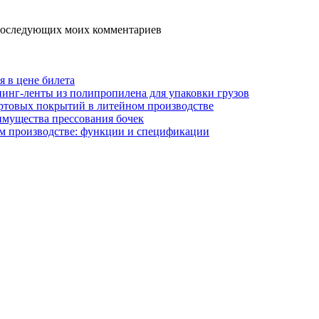
я последующих моих комментариев
я в цене билета
инг-ленты из полипропилена для упаковки грузов
ртовых покрытий в литейном производстве
имущества прессования бочек
м производстве: функции и спецификации