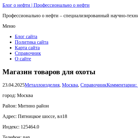
Блог о нефти | Профессионально о нефти
Профессионально о нефти – специализированный научно-техни
Меню
Блог сайта
Политика сайта
Карта сайта
Справочник
О сайте
Магазин товаров для охоты
23.04.2025
Металлоизделия
,
Москва
,
Справочник
Комментарии:
город: Москва
Район: Митино район
Адрес: Пятницкое шоссе, вл18
Индекс: 125464.0
Телефон: nan