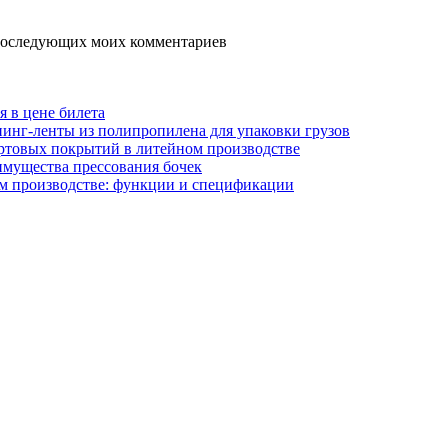
я последующих моих комментариев
я в цене билета
инг-ленты из полипропилена для упаковки грузов
ртовых покрытий в литейном производстве
имущества прессования бочек
м производстве: функции и спецификации