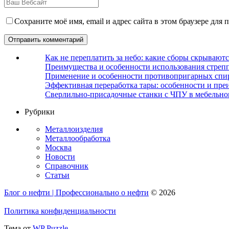
Сохраните моё имя, email и адрес сайта в этом браузере дл
Как не переплатить за небо: какие сборы скрываютс
Преимущества и особенности использования стрепп
Применение и особенности противопригарных спи
Эффективная переработка тары: особенности и пре
Сверлильно-присадочные станки с ЧПУ в мебельно
Рубрики
Металлоизделия
Металлообработка
Москва
Новости
Справочник
Статьи
Блог о нефти | Профессионально о нефти
© 2026
Политика конфиденциальности
Тема от
WP Puzzle