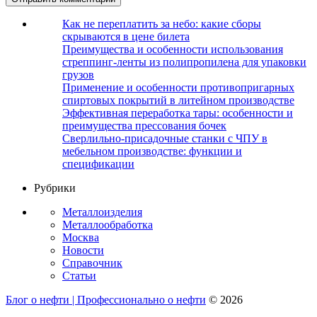
Как не переплатить за небо: какие сборы
скрываются в цене билета
Преимущества и особенности использования
стреппинг-ленты из полипропилена для упаковки
грузов
Применение и особенности противопригарных
спиртовых покрытий в литейном производстве
Эффективная переработка тары: особенности и
преимущества прессования бочек
Сверлильно-присадочные станки с ЧПУ в
мебельном производстве: функции и
спецификации
Рубрики
Металлоизделия
Металлообработка
Москва
Новости
Справочник
Статьи
Блог о нефти | Профессионально о нефти
© 2026