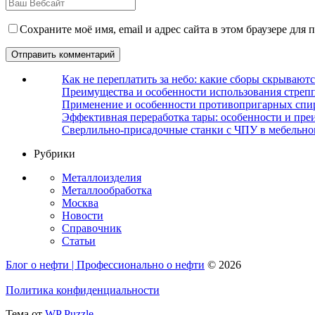
Сохраните моё имя, email и адрес сайта в этом браузере дл
Как не переплатить за небо: какие сборы скрываютс
Преимущества и особенности использования стрепп
Применение и особенности противопригарных спи
Эффективная переработка тары: особенности и пре
Сверлильно-присадочные станки с ЧПУ в мебельно
Рубрики
Металлоизделия
Металлообработка
Москва
Новости
Справочник
Статьи
Блог о нефти | Профессионально о нефти
© 2026
Политика конфиденциальности
Тема от
WP Puzzle