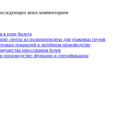
я последующих моих комментариев
я в цене билета
инг-ленты из полипропилена для упаковки грузов
ртовых покрытий в литейном производстве
имущества прессования бочек
м производстве: функции и спецификации