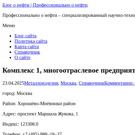
Блог о нефти | Профессионально о нефти
Профессионально о нефти – специализированный научно-техни
Меню
Блог сайта
Политика сайта
Карта сайта
Справочник
О сайте
Комплекс 1, многоотраслевое предприя
23.04.2025
Металлоизделия
,
Москва
,
Справочник
Комментарии:
город: Москва
Район: Хорошёво-Мнёвники район
Адрес: проспект Маршала Жукова, 1
Индекс: 123308.0
Телефон: +7 (495) 989‒18‒37