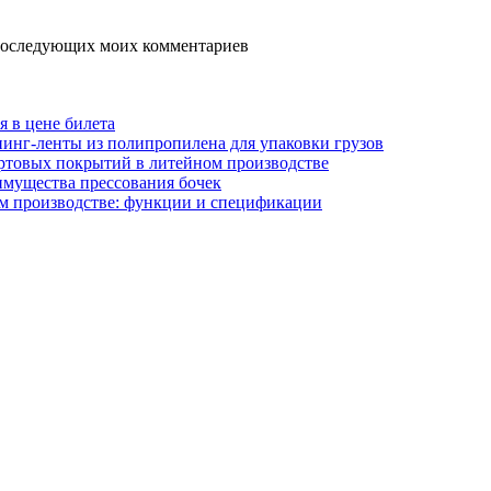
я последующих моих комментариев
я в цене билета
инг-ленты из полипропилена для упаковки грузов
ртовых покрытий в литейном производстве
имущества прессования бочек
м производстве: функции и спецификации