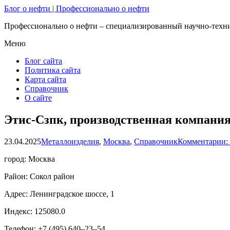
Блог о нефти | Профессионально о нефти
Профессионально о нефти – специализированный научно-техни
Меню
Блог сайта
Политика сайта
Карта сайта
Справочник
О сайте
Этис-Сзпк, производственная компани
23.04.2025
Металлоизделия
,
Москва
,
Справочник
Комментарии:
город: Москва
Район: Сокол район
Адрес: Ленинградское шоссе, 1
Индекс: 125080.0
Телефон: +7 (495) 640‒23‒54