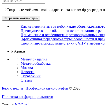
Сохраните моё имя, email и адрес сайта в этом браузере дл
Как не переплатить за небо: какие сборы скрываютс
Преимущества и особенности использования стрепп
Применение и особенности противопригарных спи
Эффективная переработка тары: особенности и пре
Сверлильно-присадочные станки с ЧПУ в мебельно
Рубрики
Металлоизделия
Металлообработка
Москва
Новости
Справочник
Статьи
Блог о нефти | Профессионально о нефти
© 2026
Политика конфиденциальности
Тема от
WP Puzzle