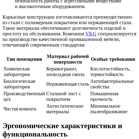
безопасность работы с агрессивными веществами
и высокоточным оборудованием.
Каркасные конструкции изготавливаются преимущественно
из стали с полимерным покрытием или нержавеющей стали.
Такие материалы обеспечивают долговечность изделий и
простоту их обслуживания. Компания
VKG
специализируется
на производстве качественной промышленной мебели,
отвечающей современным стандартам.
Материал рабочей
Тип помещения
Особые требования
поверхности
Химическая
Керамогранит,
Кислотостойкость,
лаборатория
эпоксидная смола
термостойкость
Биологическая
Антибактериальные
Нержавеющая сталь
лаборатория
свойства
Производственный
Стальной лист с
Повышенная
цех
покрытием
прочность
Антистатические
Минимальное
Чистая комната
материалы
пылеобразование
Эргономические характеристики и
функциональность