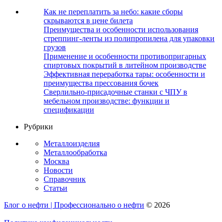
Как не переплатить за небо: какие сборы
скрываются в цене билета
Преимущества и особенности использования
стреппинг-ленты из полипропилена для упаковки
грузов
Применение и особенности противопригарных
спиртовых покрытий в литейном производстве
Эффективная переработка тары: особенности и
преимущества прессования бочек
Сверлильно-присадочные станки с ЧПУ в
мебельном производстве: функции и
спецификации
Рубрики
Металлоизделия
Металлообработка
Москва
Новости
Справочник
Статьи
Блог о нефти | Профессионально о нефти
© 2026