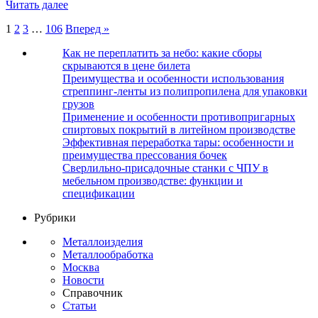
Читать далее
Пагинация
1
2
3
…
106
Вперед »
записей
Как не переплатить за небо: какие сборы
скрываются в цене билета
Преимущества и особенности использования
стреппинг-ленты из полипропилена для упаковки
грузов
Применение и особенности противопригарных
спиртовых покрытий в литейном производстве
Эффективная переработка тары: особенности и
преимущества прессования бочек
Сверлильно-присадочные станки с ЧПУ в
мебельном производстве: функции и
спецификации
Рубрики
Металлоизделия
Металлообработка
Москва
Новости
Справочник
Статьи