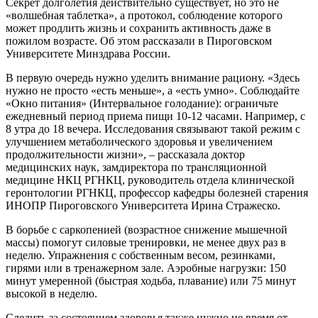
Секрет долголетия действительно существует, но это не
«волшебная таблетка», а протокол, соблюдение которого
может продлить жизнь и сохранить активность даже в
пожилом возрасте. Об этом рассказали в Пироговском
Университете Минздрава России.
В первую очередь нужно уделить внимание рациону. «Здесь
нужно не просто «есть меньше», а «есть умно». Соблюдайте
«Окно питания» (Интервальное голодание): ограничьте
ежедневный период приема пищи 10-12 часами. Например, с
8 утра до 18 вечера. Исследования связывают такой режим с
улучшением метаболического здоровья и увеличением
продолжительности жизни», – рассказала доктор
медицинских наук, замдиректора по трансляционной
медицине НКЦ РГНКЦ, руководитель отдела клинической
геронтологии РГНКЦ, профессор кафедры болезней старения
ИНОПР Пироговского Университета Ирина Стражеско.
В борьбе с саркопенией (возрастное снижение мышечной
массы) помогут силовые тренировки, не менее двух раз в
неделю. Упражнения с собственным весом, резинками,
гирями или в тренажерном зале. Аэробные нагрузки: 150
минут умеренной (быстрая ходьба, плавание) или 75 минут
высокой в неделю.
Следить за состоянием здоровья также нужно не время от