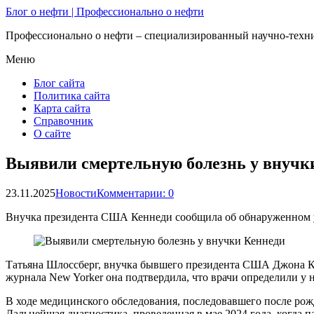
Блог о нефти | Профессионально о нефти
Профессионально о нефти – специализированный научно-техни
Меню
Блог сайта
Политика сайта
Карта сайта
Справочник
О сайте
Выявили смертельную болезнь у внучк
23.11.2025
Новости
Комментарии: 0
Внучка президента США Кеннеди сообщила об обнаруженном у
Татьяна Шлоссберг, внучка бывшего президента США Джона Ке
журнала New Yorker она подтвердила, что врачи определили у
В ходе медицинского обследования, последовавшего после ро
Дальнейшая диагностика, проведенная в мае 2024 года, когда 