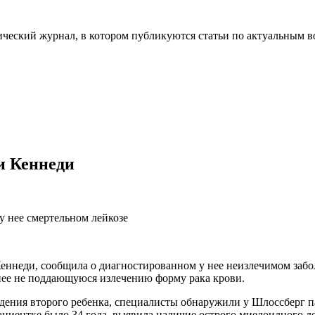
ческий журнал, в котором публикуются статьи по актуальным в
и Кеннеди
 нее смертельном лейкозе
ннеди, сообщила о диагностированном у нее неизлечимом забо
 нее не поддающуюся излечению форму рака крови.
ждения второго ребенка, специалисты обнаружили у Шлоссберг 
пациентке было 34 года, выявила наличие острого миелоидного л