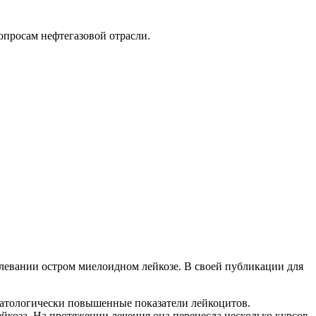
опросам нефтегазовой отрасли.
левании остром миелоидном лейкозе. В своей публикации для
патологически повышенные показатели лейкоцитов.
ейкоза. На протяжении лечения она перенесла несколько курсов