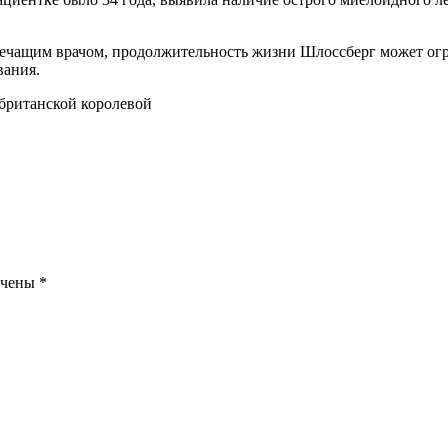
ечащим врачом, продолжительность жизни Шлоссберг может огр
вания.
 британской королевой
ечены
*