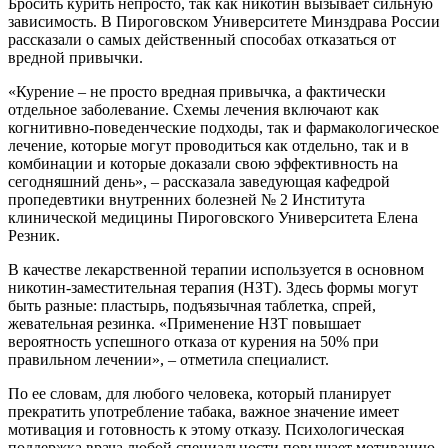
Бросить курить непросто, так как никотин вызывает сильную
зависимость. В Пироговском Университете Минздрава России
рассказали о самых действенный способах отказаться от
вредной привычки.
«Курение – не просто вредная привычка, а фактически
отдельное заболевание. Схемы лечения включают как
когнитивно-поведенческие подходы, так и фармакологическое
лечение, которые могут проводиться как отдельно, так и в
комбинации и которые доказали свою эффективность на
сегодняшний день», – рассказала заведующая кафедрой
пропедевтики внутренних болезней № 2 Института
клинической медицины Пироговского Университета Елена
Резник.
В качестве лекарственной терапии используется в основном
никотин-заместительная терапия (НЗТ). Здесь формы могут
быть разные: пластырь, подъязычная таблетка, спрей,
жевательная резинка. «Применение НЗТ повышает
вероятность успешного отказа от курения на 50% при
правильном лечении», – отметила специалист.
По ее словам, для любого человека, который планирует
прекратить употребление табака, важное значение имеет
мотивация и готовность к этому отказу. Психологическая
поддержка врача любой специальности повышает мотивацию