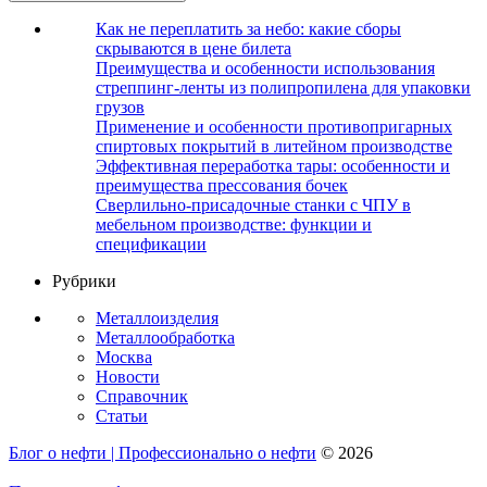
Как не переплатить за небо: какие сборы
скрываются в цене билета
Преимущества и особенности использования
стреппинг-ленты из полипропилена для упаковки
грузов
Применение и особенности противопригарных
спиртовых покрытий в литейном производстве
Эффективная переработка тары: особенности и
преимущества прессования бочек
Сверлильно-присадочные станки с ЧПУ в
мебельном производстве: функции и
спецификации
Рубрики
Металлоизделия
Металлообработка
Москва
Новости
Справочник
Статьи
Блог о нефти | Профессионально о нефти
© 2026