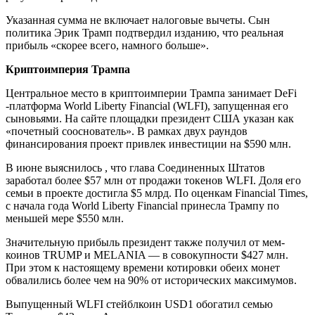
Указанная сумма не включает налоговые вычеты. Сын
политика Эрик Трамп подтвердил изданию, что реальная
прибыль «скорее всего, намного больше».
Криптоимперия Трампа
Центральное место в криптоимперии Трампа занимает DeFi
-платформа World Liberty Financial (WLFI), запущенная его
сыновьями. На сайте площадки президент США указан как
«почетный сооснователь». В рамках двух раундов
финансирования проект привлек инвестиции на $590 млн.
В июне выяснилось , что глава Соединенных Штатов
заработал более $57 млн от продажи токенов WLFI. Доля его
семьи в проекте достигла $5 млрд. По оценкам Financial Times,
с начала года World Liberty Financial принесла Трампу по
меньшей мере $550 млн.
Значительную прибыль президент также получил от мем-
коинов TRUMP и MELANIA — в совокупности $427 млн.
При этом к настоящему времени котировки обеих монет
обвалились более чем на 90% от исторических максимумов.
Выпущенный WLFI стейблкоин USD1 обогатил семью