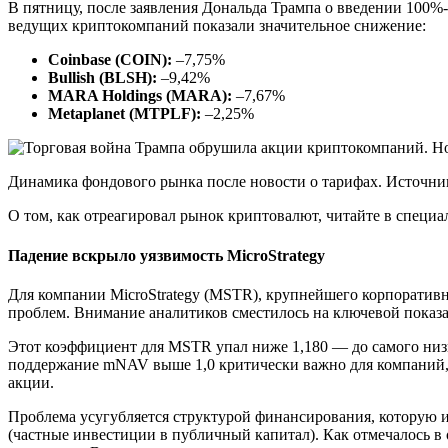
В пятницу, после заявления Дональда Трампа о введении 100%-
ведущих криптокомпаний показали значительное снижение:
Coinbase (COIN):
–7,75%
Bullish (BLSH):
–9,42%
MARA Holdings (MARA):
–7,67%
Metaplanet (MTPLF):
–2,25%
Динамика фондового рынка после новости о тарифах. Источни
О том, как отреагировал рынок криптовалют, читайте в специа
Падение вскрыло уязвимость MicroStrategy
Для компании MicroStrategy (MSTR), крупнейшего корпоративн
проблем. Внимание аналитиков сместилось на ключевой показ
Этот коэффициент для MSTR упал ниже 1,180 — до самого низк
поддержание mNAV выше 1,0 критически важно для компаний, с
акции.
Проблема усугубляется структурой финансирования, которую и
(частные инвестиции в публичный капитал). Как отмечалось в 