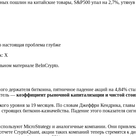
ных пошлин на китайские товары, S&P500 упал на 2,7%, утянув з
к: X
льном материале BeInCrypto.
ого держателя биткоина, пятничное падение акций на 4,84% ст
атель —
коэффициент рыночной капитализации и чистой сто
ого уровня за 19 месяцев. По словам Джеффри Кендрика, главы и
троящих биткоин-казначейства. Падение этого показателя сигна
спользуют MicroStrategy и аналогичные компании. Они привлека
отчете CryptoQuant, акции таких компаний теперь стремятся к 