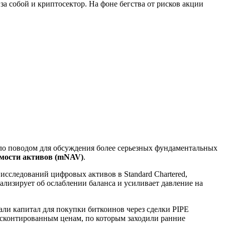
а собой и криптосектор. На фоне бегства от рисков акции
ало поводом для обсуждения более серьезных фундаментальных
имости активов (mNAV)
.
сследований цифровых активов в Standard Chartered,
лизирует об ослаблении баланса и усиливает давление на
ли капитал для покупки биткоинов через сделки PIPE
дисконтированным ценам, по которым заходили ранние