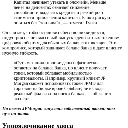
Капитал начинает утекать в блокчейн. Меньше
денег на депозитах означает снижение
способности выдавать кредиты и резкий рост
стоимости привлечения капитала. Банки рискуют
остаться без “топлива”», — отметил Гупта.
Он считает, чтобы остановить бегство ликвидности,
индустрия начнет массовый выпуск «депозитных токенов» —
цифровую обертку для обычных банковских вкладов. Это
компромисс, который защищает баланс банка и дает клиенту
нужную гибкость.
«Суть механики проста: деньги физически
остаются на балансе банка, но клиент получает
токен, который обладает мобильностью
криптовалюты. Например, крупный клиент JP
Morgan сможет использовать токен JPMD для
торговли на бирже вроде Coinbase, не выводя
реальный фиат из-под опеки банка», — объяснил
эксперт.
По теме:
JPMorgan запустил собственный токен: что
нужно знать
Упорядочивание хаоса