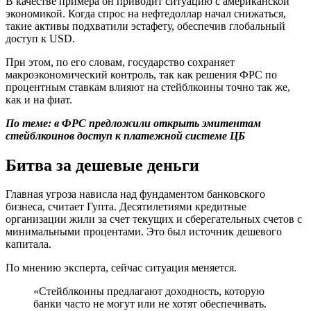
В качестве примера он приводит ситуацию с американской
экономикой. Когда спрос на нефтедоллар начал снижаться,
такие активы подхватили эстафету, обеспечив глобальный
доступ к USD.
При этом, по его словам, государство сохраняет
макроэкономический контроль, так как решения ФРС по
процентным ставкам влияют на стейблкоины точно так же,
как и на фиат.
По теме:
в ФРС предложили открыть эмитентам
стейблкоинов доступ к платежной системе ЦБ
Битва за дешевые деньги
Главная угроза нависла над фундаментом банковского
бизнеса, считает Гупта. Десятилетиями кредитные
организации жили за счет текущих и сберегательных счетов с
минимальными процентами. Это был источник дешевого
капитала.
По мнению эксперта, сейчас ситуация меняется.
«Стейблкоины предлагают доходность, которую
банки часто не могут или не хотят обеспечивать.