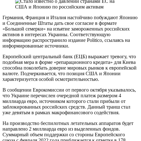
Германия, Франция и Италия настойчиво побуждают Японию
и Соединенные Штаты дать свое согласие в формате
«Большой семерки» на изъятие замороженных российских
активов в интересах Украины. Соответствующую
информацию распространило издание Politico, ссылаясь на
информированные источники.
Европейский центральный банк (ЕЦБ) выражает тревогу, что
подобная мера в форме «репарационного кредита» для Киева
способна поколебать доверие мировых рынков к европейской
валюте. Подчеркивается, что позиция США и Японии
характеризуется особой осмотрительностью.
В сообщении Еврокомиссии от первого октября указывалось,
что Украине перечислен очередной платеж размером 4
миллиарда евро, источником которого стали прибыли от
заблокированных российских средств. Данный транш стал
уже девятым в рамках макрофинансового содействия.
На производство беспилотных летательных аппаратов будет
направлено 2 миллиарда евро из выделенных фондов.
Суммарный объем поддержки со стороны Европейского
союза с февраля 2022 года приближается к отметке в 178