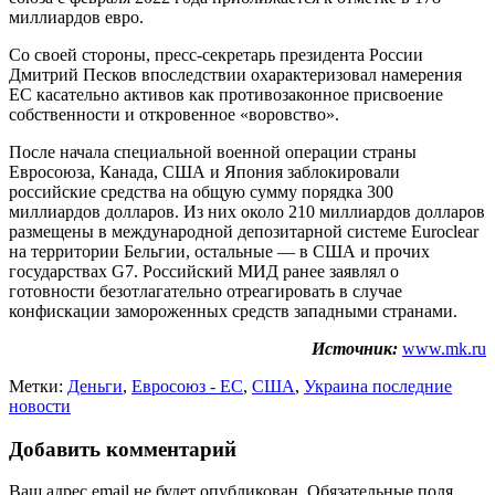
миллиардов евро.
Со своей стороны, пресс-секретарь президента России
Дмитрий Песков впоследствии охарактеризовал намерения
ЕС касательно активов как противозаконное присвоение
собственности и откровенное «воровство».
После начала специальной военной операции страны
Евросоюза, Канада, США и Япония заблокировали
российские средства на общую сумму порядка 300
миллиардов долларов. Из них около 210 миллиардов долларов
размещены в международной депозитарной системе Euroclear
на территории Бельгии, остальные — в США и прочих
государствах G7. Российский МИД ранее заявлял о
готовности безотлагательно отреагировать в случае
конфискации замороженных средств западными странами.
Источник:
www.mk.ru
Метки:
Деньги
,
Евросоюз - ЕС
,
США
,
Украина последние
новости
Добавить комментарий
Ваш адрес email не будет опубликован.
Обязательные поля