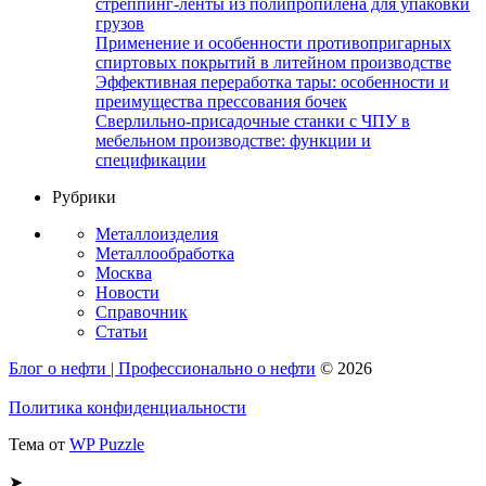
стреппинг-ленты из полипропилена для упаковки
грузов
Применение и особенности противопригарных
спиртовых покрытий в литейном производстве
Эффективная переработка тары: особенности и
преимущества прессования бочек
Сверлильно-присадочные станки с ЧПУ в
мебельном производстве: функции и
спецификации
Рубрики
Металлоизделия
Металлообработка
Москва
Новости
Справочник
Статьи
Блог о нефти | Профессионально о нефти
© 2026
Политика конфиденциальности
Тема от
WP Puzzle
➤