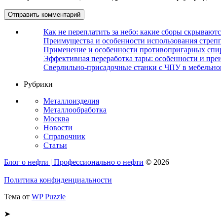
Как не переплатить за небо: какие сборы скрываютс
Преимущества и особенности использования стрепп
Применение и особенности противопригарных спи
Эффективная переработка тары: особенности и пре
Сверлильно-присадочные станки с ЧПУ в мебельно
Рубрики
Металлоизделия
Металлообработка
Москва
Новости
Справочник
Статьи
Блог о нефти | Профессионально о нефти
© 2026
Политика конфиденциальности
Тема от
WP Puzzle
➤