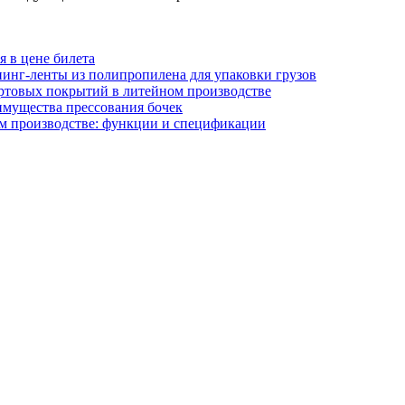
я в цене билета
инг-ленты из полипропилена для упаковки грузов
ртовых покрытий в литейном производстве
имущества прессования бочек
м производстве: функции и спецификации