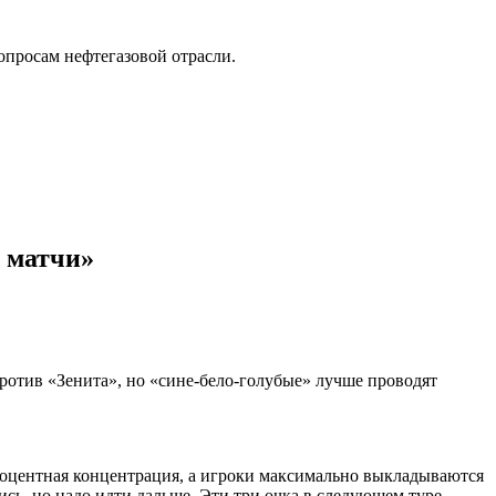
опросам нефтегазовой отрасли.
 матчи»
отив «Зенита», но «сине‑бело‑голубые» лучше проводят
роцентная концентрация, а игроки максимально выкладываются
сь, но надо идти дальше. Эти три очка в следующем туре