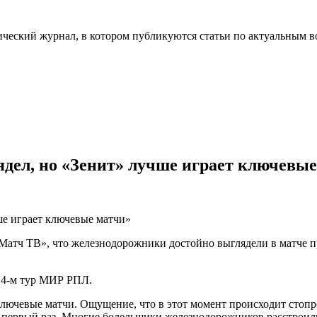
ческий журнал, в котором публикуются статьи по актуальным в
дел, но «Зенит» лучше играет ключевые
тч ТВ», что железнодорожники достойно выглядели в матче пр
 14‑м тур МИР РПЛ.
ключевые матчи. Ощущение, что в этот момент происходит стоп
ь первый раз. Многие болельщики железнодорожников расстроили