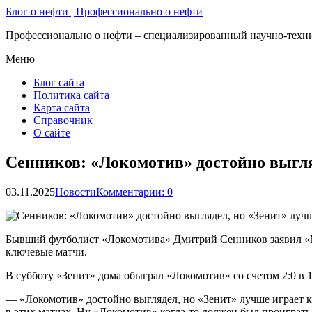
Блог о нефти | Профессионально о нефти
Профессионально о нефти – специализированный научно-техни
Меню
Блог сайта
Политика сайта
Карта сайта
Справочник
О сайте
Сенников: «Локомотив» достойно выгля
03.11.2025
Новости
Комментарии: 0
Бывший футболист «Локомотива» Дмитрий Сенников заявил «Ма
ключевые матчи.
В субботу «Зенит» дома обыграл «Локомотив» со счетом 2:0 в
— «Локомотив» достойно выглядел, но «Зенит» лучше играет 
в этих матчах. Ну «Локомотив» когда‑то должен был проиграт