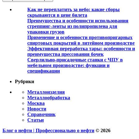
Как не переплатить за небо: какие сборы
скрываются в цене билета
Преимущества и особенности использования
стреппинг-ленты из полипропилена для
упаковки грузов
Применение и особенности противопригарных
спиртовых покрытий в литейном производстве
Эффективная переработка тары: особенности и
преимущества прессования бочек
Сверлильно-присадочные станки с ЧПУ в
мебельном производстве: функции и
спецификации
Рубрики
Металлоизделия
Металлообработка
Москва
Новости
Справочник
Статьи
Блог о нефти | Профессионально о нефти
© 2026