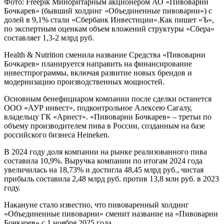
Фото: Freepik Миноритарным акционером АО «Пивоварни
Бочкарев» (бывший холдинг «Объединенные пивоварни») с
долей в 9,1% стали «Сбербанк Инвестиции».Как пишет «Ъ»,
по экспертным оценкам объем вложений структуры «Сбера»
составляет 1,3-2 млрд руб.
Health & Nutrition сменила название Средства «Пивоварни
Бочкарев» планируется направить на финансирование
инвестпрограммы, включая развитие новых брендов и
модернизацию производственных мощностей.
Основным бенефициаром компании после сделки останется
ООО «АУР инвест», подконтрольное Алексею Сагалу,
владельцу ГК «Арнест». «Пивоварни Бочкарев» – третьи по
объему производителем пива в России, созданным на базе
российского бизнеса Heineken.
В 2024 году доля компании на рынке реализованного пива
составила 10,9%. Выручка компании по итогам 2024 года
увеличилась на 18,73% и достигла 48,45 млрд руб., чистая
прибыль составила 2,48 млрд руб. против 13,8 млн руб. в 2023
году.
Накануне стало известно, что пивоваренный холдинг
«Объединенные пивоварни» сменит название на «Пивоварни
Бочкарев» с 1 ноября 2025 года.