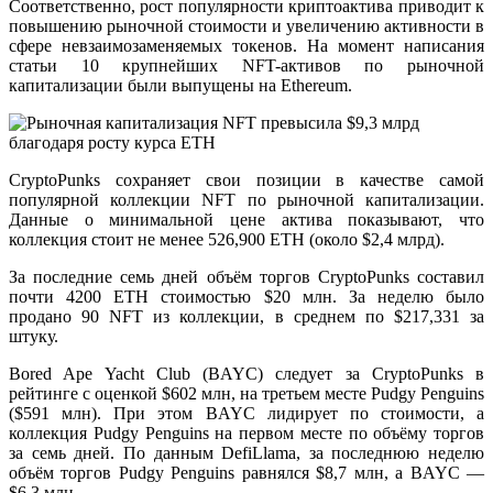
Соответственно, рост популярности криптоактива приводит к
повышению рыночной стоимости и увеличению активности в
сфере невзаимозаменяемых токенов. На момент написания
статьи 10 крупнейших NFT-активов по рыночной
капитализации были выпущены на Ethereum.
CryptoPunks сохраняет свои позиции в качестве самой
популярной коллекции NFT по рыночной капитализации.
Данные о минимальной цене актива показывают, что
коллекция стоит не менее 526,900 ETH (около $2,4 млрд).
За последние семь дней объём торгов CryptoPunks составил
почти 4200 ETH стоимостью $20 млн. За неделю было
продано 90 NFT из коллекции, в среднем по $217,331 за
штуку.
Bored Ape Yacht Club (BAYC) следует за CryptoPunks в
рейтинге с оценкой $602 млн, на третьем месте Pudgy Penguins
($591 млн). При этом BAYC лидирует по стоимости, а
коллекция Pudgy Penguins на первом месте по объёму торгов
за семь дней. По данным DefiLlama, за последнюю неделю
объём торгов Pudgy Penguins равнялся $8,7 млн, а BAYC —
$6,3 млн.