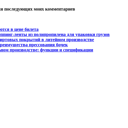
 для последующих моих комментариев
ются в цене билета
ппинг-ленты из полипропилена для упаковки грузов
пиртовых покрытий в литейном производстве
преимущества прессования бочек
ном производстве: функции и спецификации