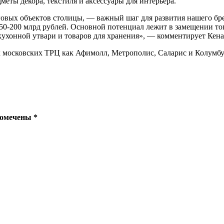
меты декора, текстиля и аксессуары для интерьера.
говых объектов столицы, — важный шаг для развития нашего бре
0-200 млрд рублей. Основной потенциал лежит в замещении тог
ля, кухонной утвари и товаров для хранения», — комментирует 
 московских ТРЦ как Афимолл, Метрополис, Саларис и Колумбу
помечены
*