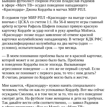
Бывший футболист сборной России Владислав Радимов
в эфире «Матч ТВ» осудил поведение нападающего
«Краснодара» Джона Кордобы в матчах МИР РПЛ.
В седьмом туре МИР РПЛ «Краснодар» на выезде сыграл
вничью с ЦСКА со счетом 1:1. На 56‑й минуте игры главный
арбитр встречи Рафаэль Шафеев показал прямую красную
карточку Кордобе за удар ногой в руку армейца Мойзеса.
«Краснодар» позже подал заявление об отмене красной
карточки колумбийскому нападающему. В четверг КДК РФС
дисквалифицировал колумбийца на два матча (один —
условно), испытательный срок — три месяца.
— В моем понимании проблема была не в красной карточке,
которой может и не должно было быть. Проблема
в поведении Кордобы после эпизода. Вызывающее
агрессивное поведение — и это же не первый случай. Если
человек не понимает с первого раза, то что с ним делать?
Я считаю, решение по Кордобе могло быть и жестче.
Мне кажется, «Краснодару» нужно нанять специального
человека, чтобы он как‑то успокаивал Кордобу. Вот мы сейчас
осуждаем Смолова, и в том числе за то, что на его поведение
смотрят дети. На футболе тоже женщины и дети на трибунах.
Так давайте вести себя соответственно, — заявил Радимов
в эфире программы «Все на Матч!» на «Матч ТВ».