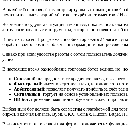
В октябре был проведён турнир виртуальных помощников ChatGPT
неутешительные: средний убыток четырёх инструментов ИИ со
Возможно, в будущем ситуация изменится, пока же пользовате
автоматизированные инструменты, которые позволяют зарабаты
В чём их плюсы? Программа способна торговать 24 часа в сутк
обрабатывает огромные объёмы информации и быстро соверша
Однако при всём удобстве работы с ботом пользователь должен
успех.
В настоящее время разнообразие торговых ботов велико, но, не
Спотовый
: не предполагает кредитное плечо, из-за че
Фьючерсный
: имеет кредитное плечо, в отличие от спо
Арбитражный
: позволяет получать прибыль за счёт ра
Сигнальный
: торгует на основе установленных пользов
ИИ-бот
: применяет машинное обучение, модели прогнози
Выбранный бот должен быть совместим с платформой для торг
биржи, включая Binance, Bybit, OKX, CoinEx, Kucoin, Bitget, 
В зависимости от торговой платформы отличается их функцион