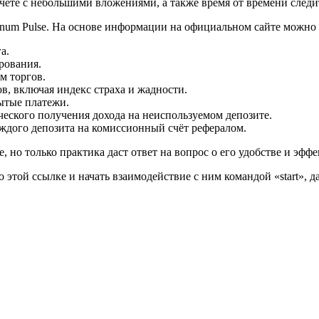
ёте с небольшими вложениями, а также время от времени следит
anum Pulse. На основе информации на официальном сайте можно
а.
рования.
м торгов.
, включая индекс страха и жадности.
ытые платежи.
ческого получения дохода на неиспользуемом депозите.
ждого депозита на комиссионный счёт рефералом.
но только практика даст ответ на вопрос о его удобстве и эффе
 этой ссылке и начать взаимодействие с ним командой «start», д