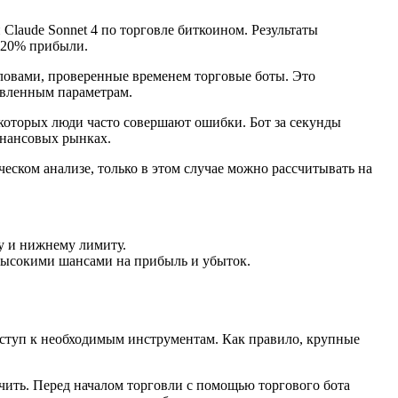
Claude Sonnet 4 по торговле биткоином. Результаты
о 20% прибыли.
словами, проверенные временем торговые боты. Это
овленным параметрам.
а которых люди часто совершают ошибки. Бот за секунды
инансовых рынках.
ческом анализе, только в этом случае можно рассчитывать на
му и нижнему лимиту.
я высокими шансами на прибыль и убыток.
оступ к необходимым инструментам. Как правило, крупные
чить. Перед началом торговли с помощью торгового бота