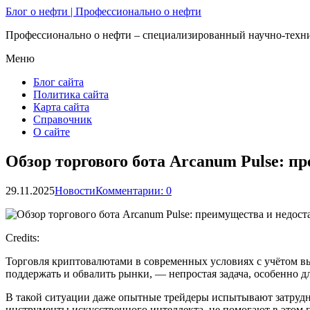
Блог о нефти | Профессионально о нефти
Профессионально о нефти – специализированный научно-техни
Меню
Блог сайта
Политика сайта
Карта сайта
Справочник
О сайте
Обзор торгового бота Arcanum Pulse: п
29.11.2025
Новости
Комментарии: 0
Credits:
Торговля криптовалютами в современных условиях с учётом в
поддержать и обвалить рынки, — непростая задача, особенно д
В такой ситуации даже опытные трейдеры испытывают затруднен
инструменты искусственного интеллекта, не помогают в этом 