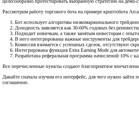
целесообразно протестировать выбранную стратегию на демо-сч
Рассмотрим работу торгового бота на примере криптобота Arc
Бот использует алгоритмы низкомаржинального трейдинг
Доходность заявляется как 30-60% годовых без реинвести
Подходит новичкам, а также занятым инвесторам с опыто
В него интегрированы важные инструменты для трейдеров
Комиссия взимается с успешных сделок, отсутствуют скр
Интегрирована функция Extra Earning Mode для автомати
Разработана реферальная программа начислений 10% с ка
Все перечисленные пункты создают благоприятное впечатление, 
Давайте сначала изучим его интерфейс, для чего нужно зайти по
соглашение.