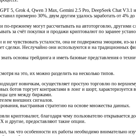
 5, Grok 4, Qwen 3 Max, Gemini 2.5 Pro, DeepSeek Chat V3.1 и 
ставил примерно 30%, двум другим удалось заработать от 4% д
ли по-прежнему могут рассчитывать на автоторговлю, другими 
вать за счёт покупки и продажи криптовалют по заранее устан
и и не чувствовать усталости, она не подвержена эмоциям, из-з
ет сделки. Неслучайно они используются и на традиционных ф
 знать основы трейдинга и иметь базовые представления о техни
смотря на это, их можно разделить на несколько типов.
го подходит новичкам, осуществляет простую торговлю по верхне
товых ботов торгует контрактами в лонг и шорт, характеризуетс
зницы цен между биржами.
ателем внешних сигналов.
рования, выстраивая стратегию на основе множества данных.
овли криптовалют, благодаря чему пользователю открывается д
HTX и другие, предоставляют такие опции.
ал, так что особенности их работы необходимо внимательно изу