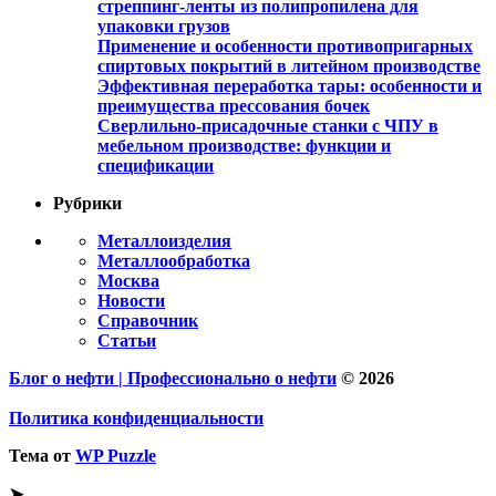
стреппинг-ленты из полипропилена для
упаковки грузов
Применение и особенности противопригарных
спиртовых покрытий в литейном производстве
Эффективная переработка тары: особенности и
преимущества прессования бочек
Сверлильно-присадочные станки с ЧПУ в
мебельном производстве: функции и
спецификации
Рубрики
Металлоизделия
Металлообработка
Москва
Новости
Справочник
Статьи
Блог о нефти | Профессионально о нефти
© 2026
Политика конфиденциальности
Тема от
WP Puzzle
➤