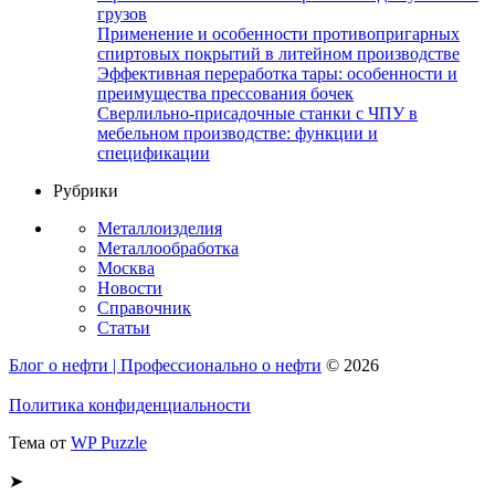
грузов
Применение и особенности противопригарных
спиртовых покрытий в литейном производстве
Эффективная переработка тары: особенности и
преимущества прессования бочек
Сверлильно-присадочные станки с ЧПУ в
мебельном производстве: функции и
спецификации
Рубрики
Металлоизделия
Металлообработка
Москва
Новости
Справочник
Статьи
Блог о нефти | Профессионально о нефти
© 2026
Политика конфиденциальности
Тема от
WP Puzzle
➤