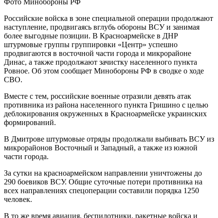
Фото Минобороны РФ
Российские войска в зоне специальной операции продолжают
наступление, продвигаясь вглубь обороны ВСУ и занимая
более выгодные позиции. В Красноармейске в ДНР
штурмовые группы группировки «Центр» успешно
продвигаются в восточной части города и микрорайоне
Динас, а также продолжают зачистку населенного пункта
Ровное. Об этом сообщает Минобороны РФ в сводке о ходе
СВО.
Вместе с тем, российские военные отразили девять атак
противника из района населенного пункта Гришино с целью
деблокирования окруженных в Красноармейске украинских
формирований.
В Дмитрове штурмовые отряды продолжали выбивать ВСУ из
микрорайонов Восточный и Западный, а также из южной
части города.
За сутки на красноармейском направлении уничтожены до
290 боевиков ВСУ. Общие суточные потери противника на
всех направлениях спецоперации составили порядка 1250
человек.
В то же время авиация, беспилотники, ракетные войска и