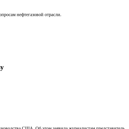
опросам нефтегазовой отрасли.
ву
ководства США. Об этом заявила журналистам представитель