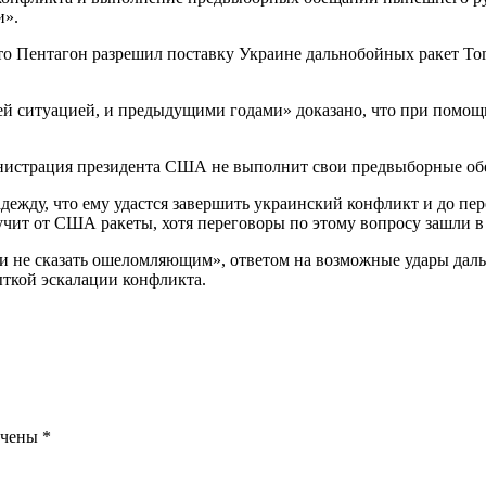
и».
о Пентагон разрешил поставку Украине дальнобойных ракет Toma
ей ситуацией, и предыдущими годами» доказано, что при помощ
министрация президента США не выполнит свои предвыборные об
ежду, что ему удастся завершить украинский конфликт и до пер
учит от США ракеты, хотя переговоры по этому вопросу зашли в
и не сказать ошеломляющим», ответом на возможные удары дал
ыткой эскалации конфликта.
ечены
*