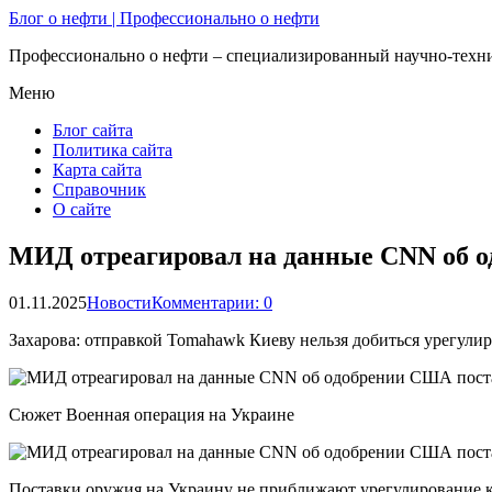
Блог о нефти | Профессионально о нефти
Профессионально о нефти – специализированный научно-техни
Меню
Блог сайта
Политика сайта
Карта сайта
Справочник
О сайте
МИД отреагировал на данные CNN об 
01.11.2025
Новости
Комментарии: 0
Захарова: отправкой Tomahawk Киеву нельзя добиться урегули
Сюжет Военная операция на Украине
Поставки оружия на Украину не приближают урегулирование 