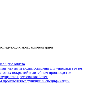
я последующих моих комментариев
я в цене билета
инг-ленты из полипропилена для упаковки грузов
ртовых покрытий в литейном производстве
имущества прессования бочек
м производстве: функции и спецификации