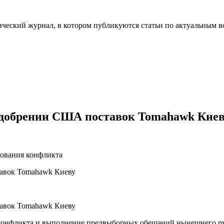
ческий журнал, в котором публикуются статьи по актуальным в
одобрении США поставок Tomahawk Кие
рования конфликта
конфликта и выполнение предвыборных обещаний нынешнего ру