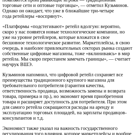
торговые сети и оптовые торговцы», — отметил Кузьминов.
Однако он ожидает, что уже в ближайшие три-четыре
года ретейлеры «воспрянут».
«Платформы «подстегивают» ретейл вдолгую: вероятно,
скоро у нас появятся новые технологические компании, но
уже на уровне ретейлеров, которые вложатся в свое
бесшовное технологическое развитие. Маркетплейсы, в свою
очередь, в наиболее привлекательных секторах рынка создают
собственные цифровые магазины, тоже «вклиниваясь» в мир
ретейла. Мы скоро перестанем замечать границы», — считает
научрук ВШЭ.
Кузьминов напомнил, что цифровой ретейл сохраняет все
преимущества традиционного крупного магазина для
требовательного потребителя (гарантия качества,
ответственность продавца, возможность замены и возврата
товара, примерка и пр.), но экономит время приобретения
товара и расширяет доступность для потребителя. При этом
для самого ретейла сокращаются расходы на аренду и
эксплуатацию торговых площадей, на зарплаты продавцов-
консультантов и т.д.
Экономист также указал на важность государственного
регулирования того влияния, которое маркетплейсы и вообще