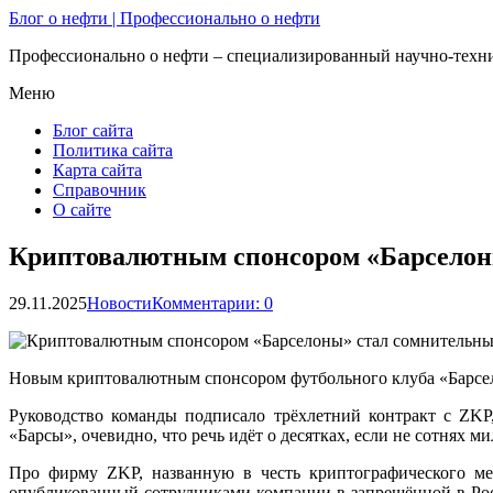
Блог о нефти | Профессионально о нефти
Профессионально о нефти – специализированный научно-техни
Меню
Блог сайта
Политика сайта
Карта сайта
Справочник
О сайте
Криптовалютным спонсором «Барселон
29.11.2025
Новости
Комментарии: 0
Новым криптовалютным спонсором футбольного клуба «Барсело
Руководство команды подписало трёхлетний контракт с ZKP
«Барсы», очевидно, что речь идёт о десятках, если не сотнях м
Про фирму ZKP, названную в честь криптографического мет
опубликованный сотрудниками компании в запрещённой в Росс