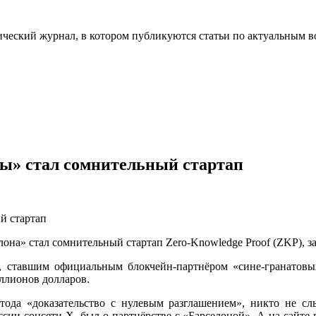
ческий журнал, в котором публикуются статьи по актуальным в
ы» стал сомнительный стартап
на» стал сомнительный стартап Zero-Knowledge Proof (ZKP), з
, ставшим официальным блокчейн-партнёром «сине-гранатовых
иллионов долларов.
ода «доказательство с нулевым разглашением», никто не слы
ии соцсети X, был о партнёрстве с «Барселоной». А на сайте п