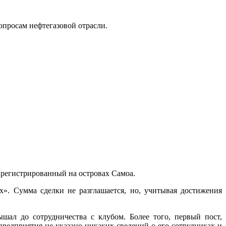
опросам нефтегазовой отрасли.
арегистрированный на островах Самоа.
». Сумма сделки не разглашается, но, учитывая достижения
шал до сотрудничества с клубом. Более того, первый пост,
редприятия не указано никаких сведений о его сотрудниках и