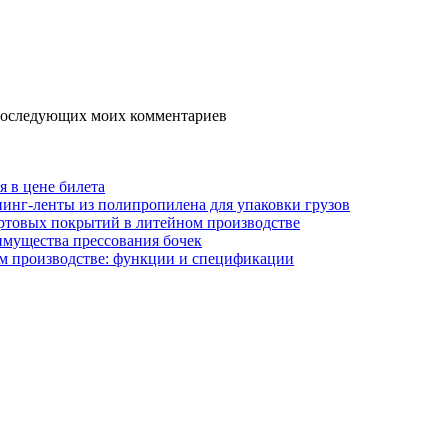
я последующих моих комментариев
я в цене билета
инг-ленты из полипропилена для упаковки грузов
ртовых покрытий в литейном производстве
имущества прессования бочек
м производстве: функции и спецификации