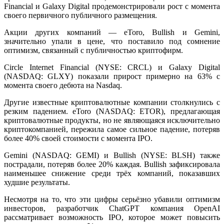
Financial и Galaxy Digital продемонстрировали рост с момента
своего первичного публичного размещения.
Акции других компаний — eToro, Bullish и Gemini,
значительно упали в цене, что поставило под сомнение
оптимизм, связанный с публичностью криптофирм.
Circle Internet Financial (NYSE: CRCL) и Galaxy Digital
(NASDAQ: GLXY) показали прирост примерно на 63% с
момента своего дебюта на Nasdaq.
Другие известные криптовалютные компании столкнулись с
резким падением. eToro (NASDAQ: ETOR), предлагающая
криптовалютные продукты, но не являющаяся исключительно
криптокомпанией, пережила самое сильное падение, потеряв
более 40% своей стоимости с момента IPO.
Gemini (NASDAQ: GEMI) и Bullish (NYSE: BLSH) также
пострадали, потеряв более 20% каждая. Bullish зафиксировала
наименьшее снижение среди трёх компаний, показавших
худшие результаты.
Несмотря на то, что эти цифры серьёзно убавили оптимизм
инвесторов, разработчик ChatGPT компания OpenAI
рассматривает возможность IPO, которое может повысить