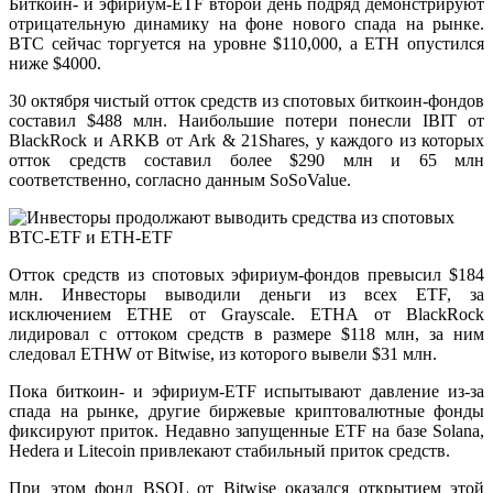
Биткоин- и эфириум-ETF второй день подряд демонстрируют
отрицательную динамику на фоне нового спада на рынке.
BTC сейчас торгуется на уровне $110,000, а ETH опустился
ниже $4000.
30 октября чистый отток средств из спотовых биткоин-фондов
составил $488 млн. Наибольшие потери понесли IBIT от
BlackRock и ARKB от Ark & 21Shares, у каждого из которых
отток средств составил более $290 млн и 65 млн
соответственно, согласно данным SoSoValue.
Отток средств из спотовых эфириум-фондов превысил $184
млн. Инвесторы выводили деньги из всех ETF, за
исключением ETHE от Grayscale. ETHA от BlackRock
лидировал с оттоком средств в размере $118 млн, за ним
следовал ETHW от Bitwise, из которого вывели $31 млн.
Пока биткоин- и эфириум-ETF испытывают давление из-за
спада на рынке, другие биржевые криптовалютные фонды
фиксируют приток. Недавно запущенные ETF на базе Solana,
Hedera и Litecoin привлекают стабильный приток средств.
При этом фонд BSOL от Bitwise оказался открытием этой