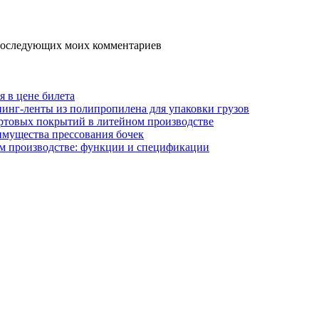
я последующих моих комментариев
я в цене билета
инг-ленты из полипропилена для упаковки грузов
ртовых покрытий в литейном производстве
имущества прессования бочек
м производстве: функции и спецификации