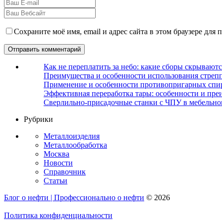
Сохраните моё имя, email и адрес сайта в этом браузере дл
Как не переплатить за небо: какие сборы скрываютс
Преимущества и особенности использования стрепп
Применение и особенности противопригарных спи
Эффективная переработка тары: особенности и пре
Сверлильно-присадочные станки с ЧПУ в мебельно
Рубрики
Металлоизделия
Металлообработка
Москва
Новости
Справочник
Статьи
Блог о нефти | Профессионально о нефти
© 2026
Политика конфиденциальности