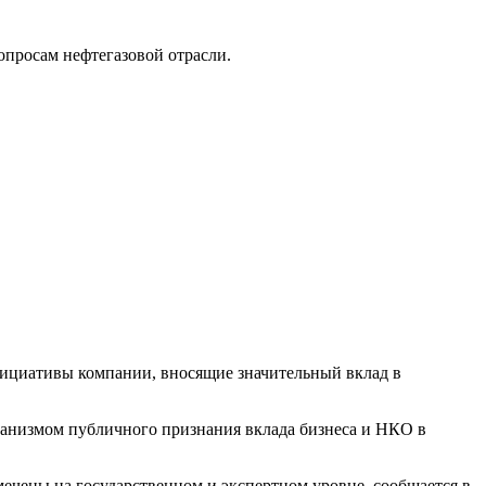
опросам нефтегазовой отрасли.
нициативы компании, вносящие значительный вклад в
еханизмом публичного признания вклада бизнеса и НКО в
тмечены на государственном и экспертном уровне, сообщается в