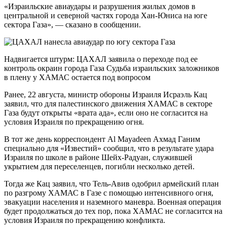
«Израильские авиаудары и разрушения жилых домов в
центральной и северной частях города Хан-Юниса на юге
сектора Газа», — сказано в сообщении.
Надвигается штурм: ЦАХАЛ заявила о переходе под ее
контроль окраин города Газа Судьба израильских заложников
в плену у ХАМАС остается под вопросом
Ранее, 22 августа, министр обороны Израиля Исраэль Кац
заявил, что для палестинского движения ХАМАС в секторе
Газа будут открыты «врата ада», если оно не согласится на
условия Израиля по прекращению огня.
В тот же день корреспондент Al Mayadeen Ахмад Ганим
специально для «Известий» сообщил, что в результате удара
Израиля по школе в районе Шейх-Радуан, служившей
укрытием для переселенцев, погибли несколько детей.
Тогда же Кац заявил, что Тель-Авив одобрил армейский план
по разгрому ХАМАС в Газе с помощью интенсивного огня,
эвакуации населения и наземного маневра. Военная операция
будет продолжаться до тех пор, пока ХАМАС не согласится на
условия Израиля по прекращению конфликта.